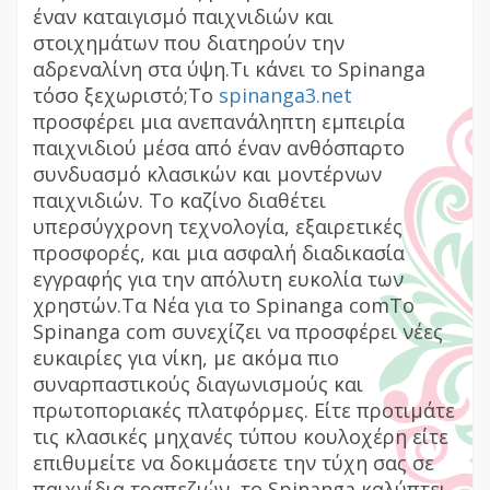
έναν καταιγισμό παιχνιδιών και
στοιχημάτων που διατηρούν την
αδρεναλίνη στα ύψη.Τι κάνει το Spinanga
τόσο ξεχωριστό;Το
spinanga3.net
προσφέρει μια ανεπανάληπτη εμπειρία
παιχνιδιού μέσα από έναν ανθόσπαρτο
συνδυασμό κλασικών και μοντέρνων
παιχνιδιών. Το καζίνο διαθέτει
υπερσύγχρονη τεχνολογία, εξαιρετικές
προσφορές, και μια ασφαλή διαδικασία
εγγραφής για την απόλυτη ευκολία των
χρηστών.Τα Νέα για το Spinanga comΤο
Spinanga com συνεχίζει να προσφέρει νέες
ευκαιρίες για νίκη, με ακόμα πιο
συναρπαστικούς διαγωνισμούς και
πρωτοποριακές πλατφόρμες. Είτε προτιμάτε
τις κλασικές μηχανές τύπου κουλοχέρη είτε
επιθυμείτε να δοκιμάσετε την τύχη σας σε
παιχνίδια τραπεζιών, το Spinanga καλύπτει