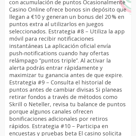
con acumulación de puntos Ocasionalmente
Casino Online ofrece bonos sin depósito que
llegan a €10 y generan un bonus del 20 % en
puntos extra al utilizarlos en juegos
seleccionados. Estrategia #8 – Utiliza la app
móvil para recibir notificaciones
instantáneas La aplicación oficial envía
push‑notifications cuando hay ofertas
relámpago “puntos triple”. Al activar la
alerta podrás entrar rápidamente y
maximizar tu ganancia antes de que expire.
Estrategia #9 – Consulta el historial de
puntos antes de cambiar divisas Si planeas
retirar fondos a través de métodos como
Skrill o Neteller, revisa tu balance de puntos
porque algunos canales ofrecen
bonificaciones adicionales por retiros
rápidos. Estrategia #10 – Participa en
encuestas y pruebas beta El casino solicita