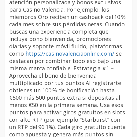
atención personalizada y bonos exclusivos
para Casino Valencia. Por ejemplo, los
miembros Oro reciben un cashback del 10 %
cada mes sobre sus pérdidas netas. Cuando
buscas una experiencia completa que
incluya bono bienvenida, promociones
diarias y soporte móvil fluido, plataformas
como
https://casinovalenciaonline.com/
se
destacan por combinar todo eso bajo una
misma marca confiable. Estrategia #1 –
Aprovecha el bono de bienvenida
multiplicado por tus puntos Al registrarte
obtienes un 100 % de bonificación hasta
€500 más 500 puntos extra si depositas al
menos €50 en la primera semana. Usa esos
puntos para activar giros gratuitos en slots
con alto RTP (por ejemplo “Starburst” con
un RTP del 96.1%). Cada giro gratuito cuenta
como apuesta y genera más puntos sin