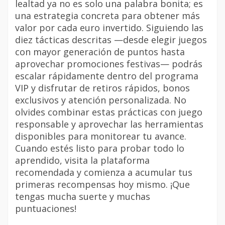
lealtad ya no es solo una palabra bonita; es
una estrategia concreta para obtener más
valor por cada euro invertido. Siguiendo las
diez tácticas descritas —desde elegir juegos
con mayor generación de puntos hasta
aprovechar promociones festivas— podrás
escalar rápidamente dentro del programa
VIP y disfrutar de retiros rápidos, bonos
exclusivos y atención personalizada. No
olvides combinar estas prácticas con juego
responsable y aprovechar las herramientas
disponibles para monitorear tu avance.
Cuando estés listo para probar todo lo
aprendido, visita la plataforma
recomendada y comienza a acumular tus
primeras recompensas hoy mismo. ¡Que
tengas mucha suerte y muchas
puntuaciones!