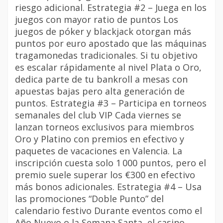
riesgo adicional. Estrategia #2 – Juega en los
juegos con mayor ratio de puntos Los
juegos de póker y blackjack otorgan más
puntos por euro apostado que las máquinas
tragamonedas tradicionales. Si tu objetivo
es escalar rápidamente al nivel Plata o Oro,
dedica parte de tu bankroll a mesas con
apuestas bajas pero alta generación de
puntos. Estrategia #3 – Participa en torneos
semanales del club VIP Cada viernes se
lanzan torneos exclusivos para miembros
Oro y Platino con premios en efectivo y
paquetes de vacaciones en Valencia. La
inscripción cuesta solo 1 000 puntos, pero el
premio suele superar los €300 en efectivo
más bonos adicionales. Estrategia #4 – Usa
las promociones “Doble Punto” del
calendario festivo Durante eventos como el
Año Nuevo o la Semana Santa, el casino