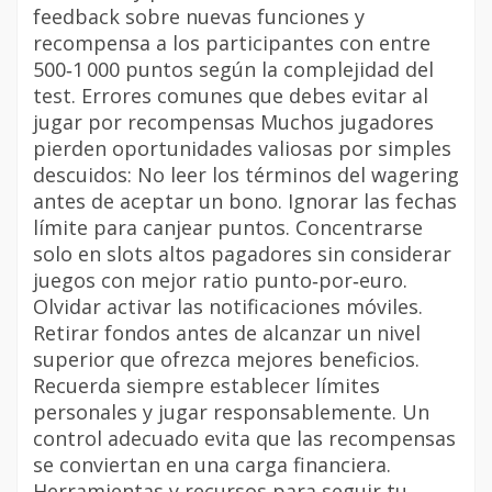
feedback sobre nuevas funciones y
recompensa a los participantes con entre
500‑1 000 puntos según la complejidad del
test. Errores comunes que debes evitar al
jugar por recompensas Muchos jugadores
pierden oportunidades valiosas por simples
descuidos: No leer los términos del wagering
antes de aceptar un bono. Ignorar las fechas
límite para canjear puntos. Concentrarse
solo en slots altos pagadores sin considerar
juegos con mejor ratio punto‑por‑euro.
Olvidar activar las notificaciones móviles.
Retirar fondos antes de alcanzar un nivel
superior que ofrezca mejores beneficios.
Recuerda siempre establecer límites
personales y jugar responsablemente. Un
control adecuado evita que las recompensas
se conviertan en una carga financiera.
Herramientas y recursos para seguir tu