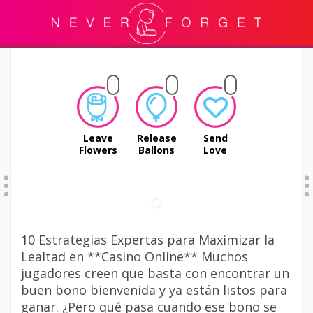
Leave
Release
Send
Flowers
Ballons
Love
10 Estrategias Expertas para Maximizar la
Lealtad en **Casino Online** Muchos
jugadores creen que basta con encontrar un
buen bono bienvenida y ya están listos para
ganar. ¿Pero qué pasa cuando ese bono se