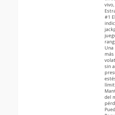
vivo
Estr
#1 E
indi
jack
jueg
rang
Una 
más 
vola
sin 
pres
esté
lími
Mant
del 
pérd
Pued