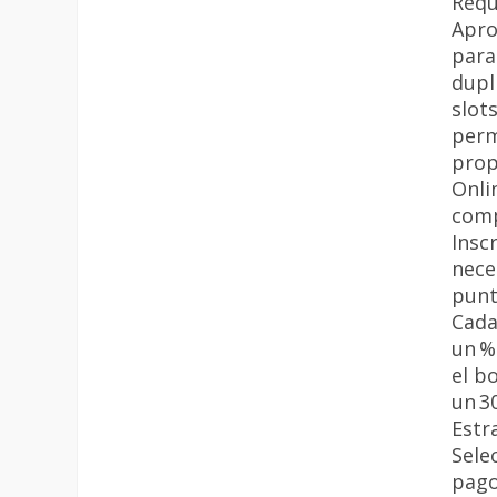
Requ
Apro
para
dupl
slot
perm
prop
Onli
comp
Insc
nece
punt
Cada
un %
el b
un 3
Estr
Sele
pago