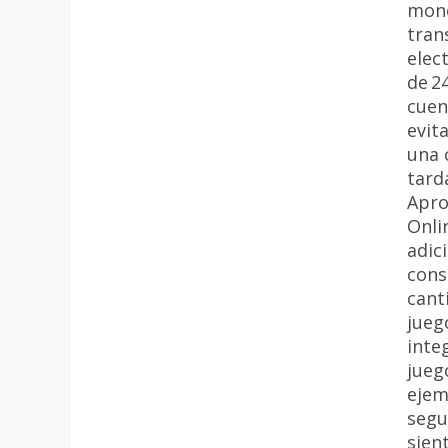
mone
tran
elec
de 2
cuen
evit
una 
tard
Apro
Onli
adic
cons
cant
jueg
inte
jueg
ejem
segu
sien