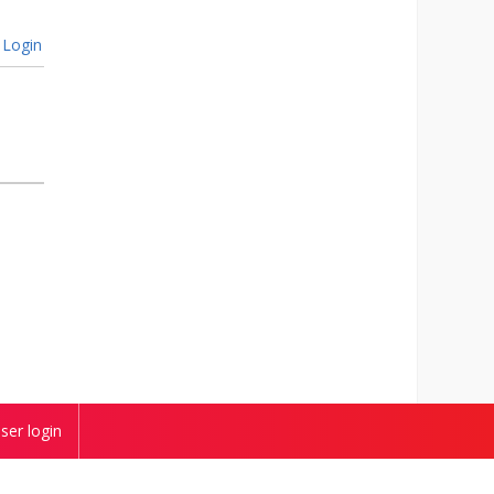
Login
ser login