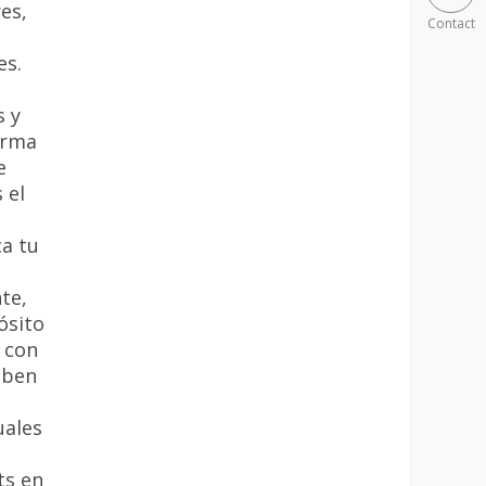
es,
Contact
es.
s y
orma
e
 el
ca tu
te,
ósito
 con
eben
uales
ts en