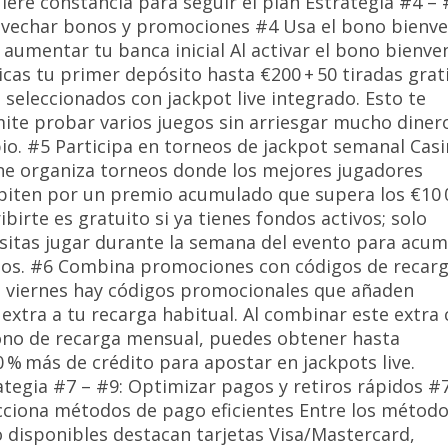
iere constancia para seguir el plan Estrategia #4 – 
vechar bonos y promociones #4 Usa el bono bienve
 aumentar tu banca inicial Al activar el bono bienve
icas tu primer depósito hasta €200 + 50 tiradas grat
s seleccionados con jackpot live integrado. Esto te
ite probar varios juegos sin arriesgar mucho diner
io. #5 Participa en torneos de jackpot semanal Cas
ne organiza torneos donde los mejores jugadores
iten por un premio acumulado que supera los €10 
ribirte es gratuito si ya tienes fondos activos; solo
sitas jugar durante la semana del evento para acum
os. #6 Combina promociones con códigos de recar
 viernes hay códigos promocionales que añaden
 extra a tu recarga habitual. Al combinar este extra
ono de recarga mensual, puedes obtener hasta
0 % más de crédito para apostar en jackpots live.
ategia #7 – #9: Optimizar pagos y retiros rápidos #
cciona métodos de pago eficientes Entre los método
 disponibles destacan tarjetas Visa/Mastercard,