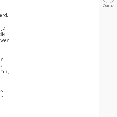
.
Contact
erd.
 je
die
ouwen
en
ed
tEnt,
veau
der
e