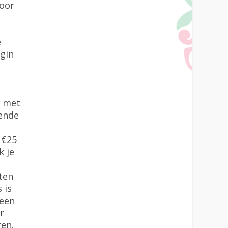
voor
e
egin
t met
vende
 €25
k je
sten
 is
 een
r
gen.