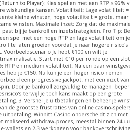
(Return to Player): Kies spellen met een RTP ≥ 96 % 
re wiskundige kansen. Volatiliteit: Lage volatiliteit =
uente kleine winsten; hoge volatiliteit = grote, maar
zame winsten. Maximale inzet: Zorg dat de maximal
t past bij je bankroll en inzetstrategieën. Pro Tip: B
een spel met een hoge RTP en lage volatiliteit om je
roll te laten groeien voordat je naar hogere risico’s
t. Voorbeeldscenario Je hebt €100 en wilt je
tmaximalisatie. Start met €10 per ronde op een slo
 % RTP en medium volatiliteit. Na een paar winstge
es heb je €150. Nu kun je een hoger risico nemen,
oorbeeld een progressive jackpot, met een inzet van
spin. Door je bankroll zorgvuldig te managen, beper
iesrisico’s terwijl je toch kans maakt op een grote
etaling. 3. Versnel je uitbetalingen en beheer je win
van de grootste frustraties van online casino‑spelers
e uitbetaling. Winnitt Casino onderscheidt zich met
timaliseerd withdraw‑proces, meestal binnen 24 uu
 e-wallets en 2‑3 werkdagen voor bankoverschrijvin