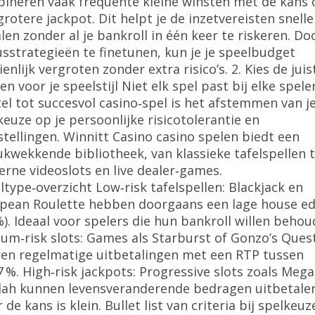
ineren vaak frequente kleine winsten met de kans 
grotere jackpot. Dit helpt je de inzetvereisten snelle
len zonder al je bankroll in één keer te riskeren. Doo
sstrategieën te finetunen, kun je je speelbudget
enlijk vergroten zonder extra risico’s. 2. Kies de juis
en voor je speelstijl Niet elk spel past bij elke spele
tel tot succesvol casino‑spel is het afstemmen van j
keuze op je persoonlijke risicotolerantie en
stellingen. Winnitt Casino casino spelen biedt een
ukwekkende bibliotheek, van klassieke tafelspellen 
rne videoslots en live dealer‑games.
ltype‑overzicht Low‑risk tafelspellen: Blackjack en
pean Roulette hebben doorgaans een lage house e
 %). Ideaal voor spelers die hun bankroll willen behou
um‑risk slots: Games als Starburst of Gonzo’s Ques
ren regelmatige uitbetalingen met een RTP tussen
7 %. High‑risk jackpots: Progressive slots zoals Mega
ah kunnen levensveranderende bedragen uitbetale
de kans is klein. Bullet list van criteria bij spelkeuz