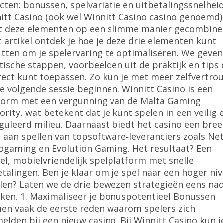
cten: bonussen, spelvariatie en uitbetalingssnelheid
itt Casino (ook wel Winnitt Casino casino genoemd)
t deze elementen op een slimme manier gecombine
it artikel ontdek je hoe je deze drie elementen kunt
tten om je spelervaring te optimaliseren. We geven
tische stappen, voorbeelden uit de praktijk en tips 
irect kunt toepassen. Zo kun je met meer zelfvertr
je volgende sessie beginnen. Winnitt Casino is een
form met een vergunning van de Malta Gaming
ority, wat betekent dat je kunt spelen in een veilig 
guleerd milieu. Daarnaast biedt het casino een bre
a aan spellen van topsoftware‑leveranciers zoals Ne
ogaming en Evolution Gaming. Het resultaat? Een
el, mobielvriendelijk spelplatform met snelle
etalingen. Ben je klaar om je spel naar een hoger ni
illen? Laten we de drie bewezen strategieën eens na
jken. 1. Maximaliseer je bonuspotentieel Bonussen
en vaak de eerste reden waarom spelers zich
elden bij een nieuw casino. Bij Winnitt Casino kun j