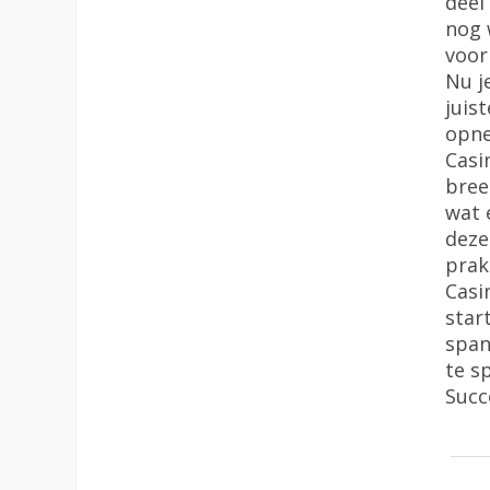
deel
nog 
voor
Nu j
juist
opne
Casi
bree
wat 
deze
prak
Casi
star
span
te s
Succ