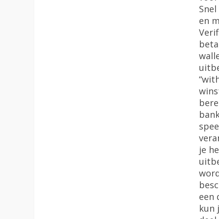
Snel
en m
Veri
beta
wall
uitb
“wit
wins
bere
bank 
spee
vera
je h
uitb
word
besc
een 
kun 