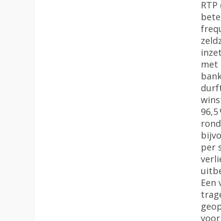
RTP 
bete
freq
zeld
inze
met 
bank
durf
wins
96,5
rond
bijv
per 
verl
uitb
Een 
trag
geop
voor