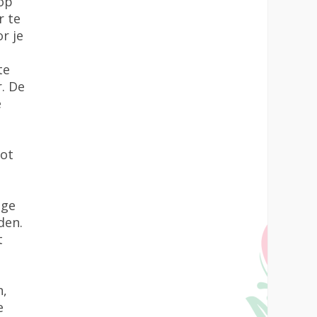
op
r te
r je
te
r. De
e
tot
dge
den.
t
n,
e