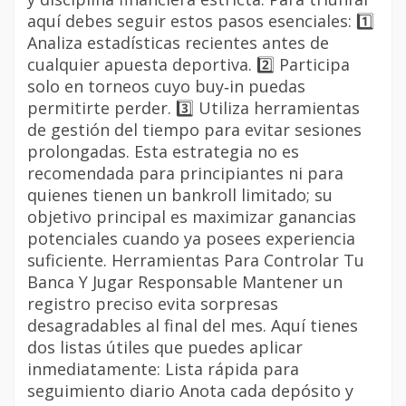
aquí debes seguir estos pasos esenciales: 1️⃣
Analiza estadísticas recientes antes de
cualquier apuesta deportiva. 2️⃣ Participa
solo en torneos cuyo buy‑in puedas
permitirte perder. 3️⃣ Utiliza herramientas
de gestión del tiempo para evitar sesiones
prolongadas. Esta estrategia no es
recomendada para principiantes ni para
quienes tienen un bankroll limitado; su
objetivo principal es maximizar ganancias
potenciales cuando ya posees experiencia
suficiente. Herramientas Para Controlar Tu
Banca Y Jugar Responsable Mantener un
registro preciso evita sorpresas
desagradables al final del mes. Aquí tienes
dos listas útiles que puedes aplicar
inmediatamente: Lista rápida para
seguimiento diario Anota cada depósito y