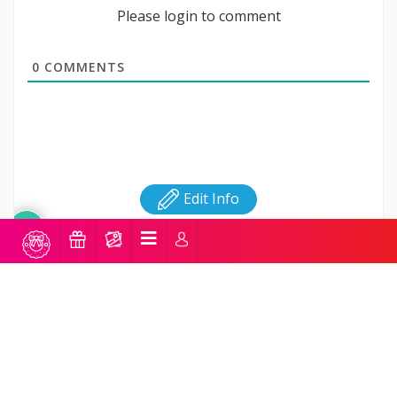
Please login to comment
0
COMMENTS
Edit Info