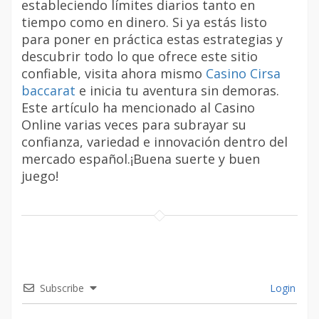
estableciendo límites diarios tanto en
tiempo como en dinero. Si ya estás listo
para poner en práctica estas estrategias y
descubrir todo lo que ofrece este sitio
confiable, visita ahora mismo
Casino Cirsa
baccarat
e inicia tu aventura sin demoras.
Este artículo ha mencionado al Casino
Online varias veces para subrayar su
confianza, variedad e innovación dentro del
mercado español.¡Buena suerte y buen
juego!
Subscribe
Login