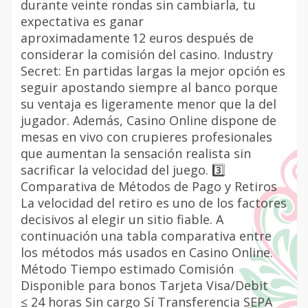
durante veinte rondas sin cambiarla, tu
expectativa es ganar
aproximadamente 12 euros después de
considerar la comisión del casino. Industry
Secret: En partidas largas la mejor opción es
seguir apostando siempre al banco porque
su ventaja es ligeramente menor que la del
jugador. Además, Casino Online dispone de
mesas en vivo con crupieres profesionales
que aumentan la sensación realista sin
sacrificar la velocidad del juego. 3️⃣
Comparativa de Métodos de Pago y Retiros
La velocidad del retiro es uno de los factores
decisivos al elegir un sitio fiable. A
continuación una tabla comparativa entre
los métodos más usados en Casino Online.
Método Tiempo estimado Comisión
Disponible para bonos Tarjeta Visa/Debit
≤ 24 horas Sin cargo Sí Transferencia SEPA