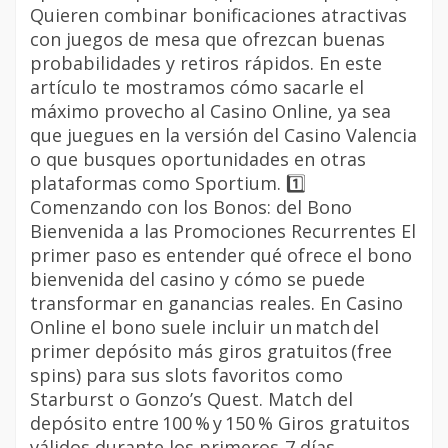
Quieren combinar bonificaciones atractivas
con juegos de mesa que ofrezcan buenas
probabilidades y retiros rápidos. En este
artículo te mostramos cómo sacarle el
máximo provecho al Casino Online, ya sea
que juegues en la versión del Casino Valencia
o que busques oportunidades en otras
plataformas como Sportium. 1️⃣
Comenzando con los Bonos: del Bono
Bienvenida a las Promociones Recurrentes El
primer paso es entender qué ofrece el bono
bienvenida del casino y cómo se puede
transformar en ganancias reales. En Casino
Online el bono suele incluir un match del
primer depósito más giros gratuitos (free
spins) para sus slots favoritos como
Starburst o Gonzo’s Quest. Match del
depósito entre 100 % y 150 % Giros gratuitos
válidos durante los primeros‑7 días