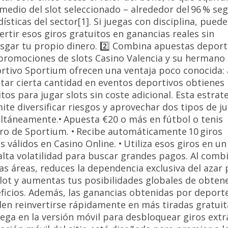
medio del slot seleccionado – alrededor del 96 % se
ísticas del sector​[1]​. Si juegas con disciplina, puede
ertir esos giros gratuitos en ganancias reales sin
esgar tu propio dinero. 2️⃣ Combina apuestas deport
promociones de slots Casino Valencia y su hermano
rtivo Sportium ofrecen una ventaja poco conocida: 
tar cierta cantidad en eventos deportivos obtienes
itos para jugar slots sin coste adicional.​ Esta estrat
ite diversificar riesgos y aprovechar dos tipos de j
ltáneamente.​ • Apuesta €20 o más en fútbol o tenis
ro de Sportium. • Recibe automáticamente 10 giros
s válidos en Casino Online. • Utiliza esos giros en un
alta volatilidad para buscar grandes pagos. Al comb
s áreas, reduces la dependencia exclusiva del azar
slot y aumentas tus posibilidades globales de obten
ficios.​ Además, las ganancias obtenidas por deport
en reinvertirse rápidamente en más tiradas gratuit
Juega en la versión móvil para desbloquear giros extr