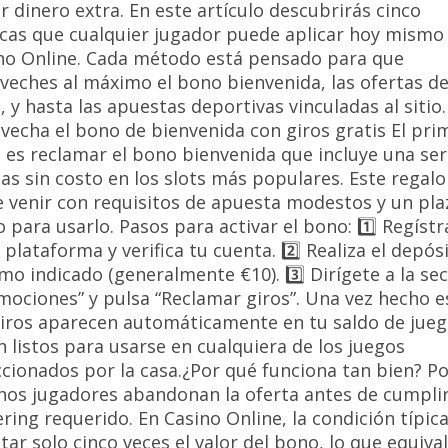
r dinero extra. En este artículo descubrirás cinco
icas que cualquier jugador puede aplicar hoy mismo
no Online. Cada método está pensado para que
veches al máximo el bono bienvenida, las ofertas d
, y hasta las apuestas deportivas vinculadas al sitio. 
vecha el bono de bienvenida con giros gratis El pri
 es reclamar el bono bienvenida que incluye una ser
das sin costo en los slots más populares. Este regalo
e venir con requisitos de apuesta modestos y un pla
o para usarlo. Pasos para activar el bono: 1️⃣ Regístr
a plataforma y verifica tu cuenta. 2️⃣ Realiza el depós
mo indicado (generalmente €10). 3️⃣ Dirígete a la se
mociones” y pulsa “Reclamar giros”. Una vez hecho e
giros aparecen automáticamente en tu saldo de jueg
n listos para usarse en cualquiera de los juegos
ccionados por la casa.​ ¿Por qué funciona tan bien? P
os jugadores abandonan la oferta antes de cumplir
ring requerido. En Casino Online, la condición típica
tar solo cinco veces el valor del bono, lo que equival