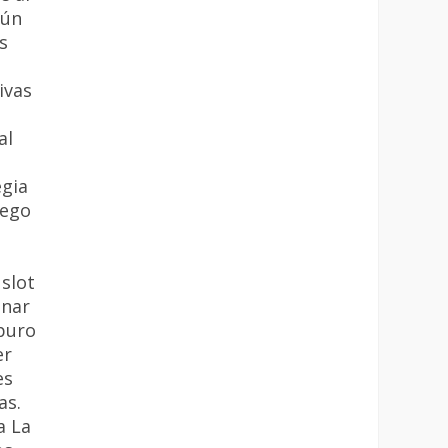
gún
s
ivas
al
egia
uego
 slot
inar
 puro
er
es
as.
a La