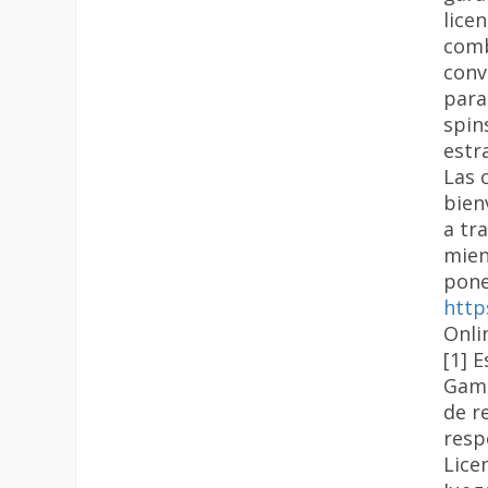
licen
comb
conv
para
spin
estr
Las 
bien
a tr
mien
pone
http
Onli
[1] 
Gami
de r
resp
Lice