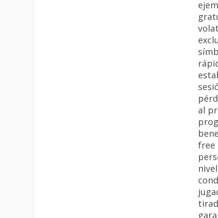
ejem
gratu
vola
excl
símb
rápi
esta
sesi
pérd
al p
prog
bene
free
pers
nive
cond
juga
tira
gara