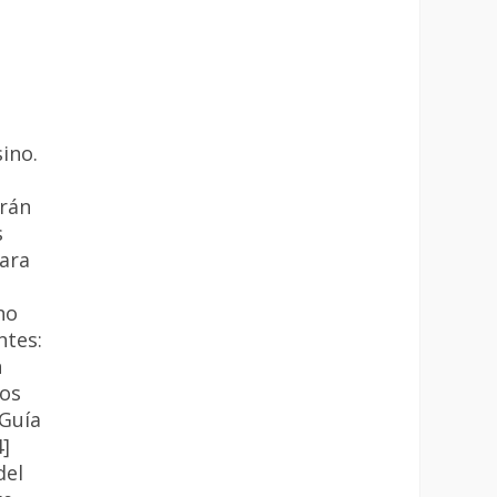
no.​
arán
s
para
no
ntes:
n
ios
 Guía
4]
del