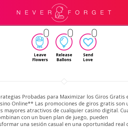
Leave
Release
Send
Flowers
Ballons
Love
trategias Probadas para Maximizar los Giros Gratis 
sino Online** Las promociones de giros gratis son 
os mayores atractivos de cualquier casino digital. C
ombinan con un buen plan de juego, pueden
sformar una sesión casual en una oportunidad real 