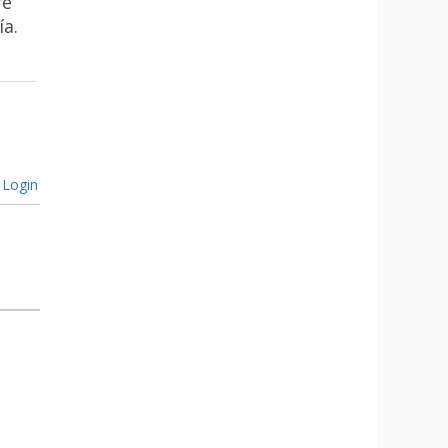
re
ía.
Login