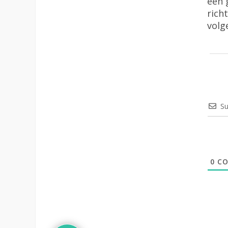
een 
richt
volg
Su
0
CO