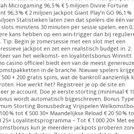
ah Microgaming 96,5 % € 5 miljoen Divine Fortune
nt 96,3 % € 2 miljoen Jackpot Giant Play’n GO 96,1 %
miljoen Statistieken laten zien dat spelers die één va
 slots minstens 30 minuten per sessie spelen, een 0
ere kans hebben op een win‑trigger dan bij regulier
s. Tip: Begin je zomersessie met een slot met een
ressieve jackpot en zet een realistisch budget in. 2.
iteer van het welkomst‑ en loyaliteitsbonus Winnitt
no casino officieel biedt een van de meest genereuz
omstpakketten in de branche. Nieuwe spelers krijg
€ 500 + 200 gratis spins, wat de bankroll aanzienlijk 
roten. Hoe werkt het? Registreer je op de site en
fieer je account. Doe je eerste storting (minimaal € 10
onus wordt automatisch bijgeschreven. Bonus Type
mum Storting Bonusbedrag Vrijspelen Welkomstbo
 100 % tot € 500 30× Maandelijkse Reload € 20 50 % to
0 25× Loyaliteitsprogramma – Tot € 1 000 20× Met e
omstbonus kun je meerdere jackpots proberen zon