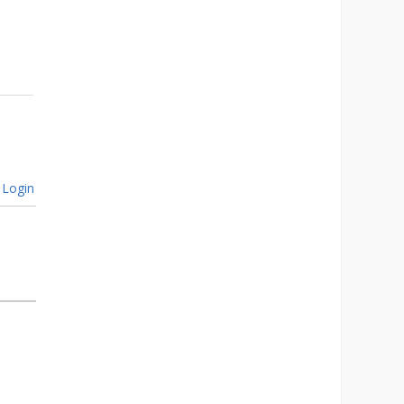
Login