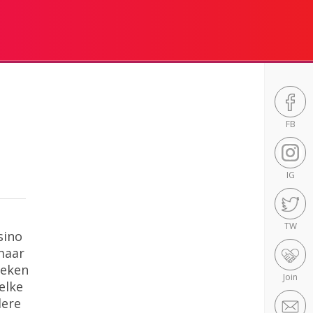
FB
IG
TW
sino
maar
oeken
Join
elke
dere