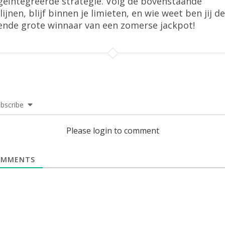
geïntegreerde strategie. Volg de bovenstaande
lijnen, blijf binnen je limieten, en wie weet ben jij de
ende grote winnaar van een zomerse jackpot!
bscribe
Please login to comment
MMENTS