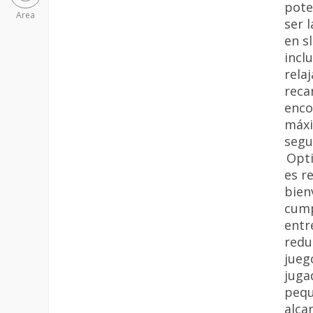
pote
Area
ser 
en s
incl
rela
reca
enco
máxi
segu
Opti
es r
bien
cump
entr
redu
jueg
juga
pequ
alca