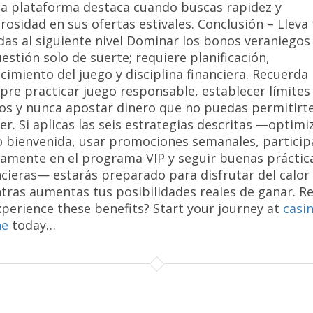
la plataforma destaca cuando buscas rapidez y
rosidad en sus ofertas estivales. Conclusión – Lleva
das al siguiente nivel Dominar los bonos veraniegos
uestión solo de suerte; requiere planificación,
cimiento del juego y disciplina financiera. Recuerda
pre practicar juego responsable, establecer límites
ios y nunca apostar dinero que no puedas permitirt
er. Si aplicas las seis estrategias descritas —optimiz
 bienvenida, usar promociones semanales, particip
vamente en el programa VIP y seguir buenas práctic
ncieras— estarás preparado para disfrutar del calor
tras aumentas tus posibilidades reales de ganar. R
xperience these benefits? Start your journey at
casi
ne
today…