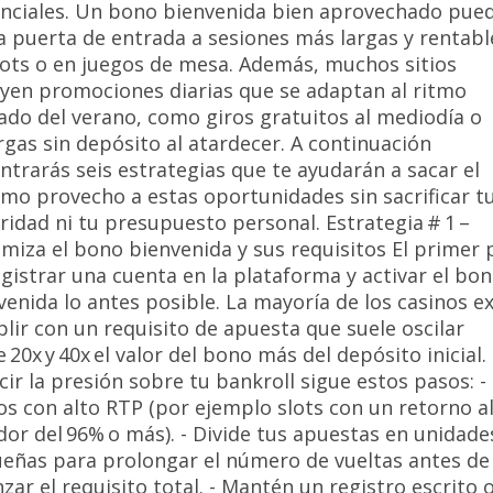
nciales. Un bono bienvenida bien aprovechado pue
la puerta de entrada a sesiones más largas y rentabl
lots o en juegos de mesa. Además, muchos sitios
uyen promociones diarias que se adaptan al ritmo
jado del verano, como giros gratuitos al mediodía o
rgas sin depósito al atardecer. A continuación
ntrarás seis estrategias que te ayudarán a sacar el
mo provecho a estas oportunidades sin sacrificar t
ridad ni tu presupuesto personal. Estrategia # 1 –
miza el bono bienvenida y sus requisitos El primer 
egistrar una cuenta en la plataforma y activar el bo
venida lo antes posible. La mayoría de los casinos e
lir con un requisito de apuesta que suele oscilar
e 20x y 40x el valor del bono más del depósito inicial.
cir la presión sobre tu bankroll sigue estos pasos: - 
os con alto RTP (por ejemplo slots con un retorno a
dor del 96% o más). - Divide tus apuestas en unidade
eñas para prolongar el número de vueltas antes de
nzar el requisito total. - Mantén un registro escrito 