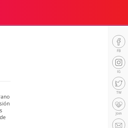
FB
IG
TW
rano
rsión
s
Join
 de