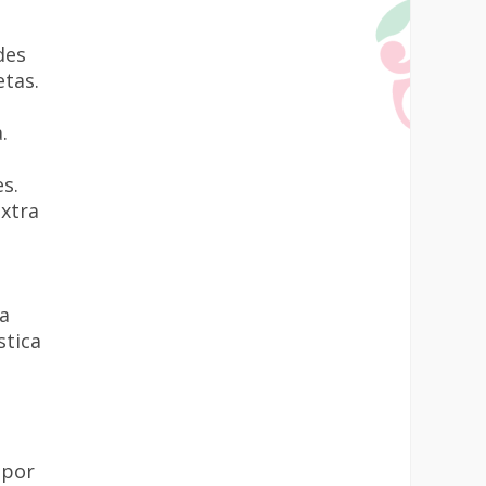
des
etas.
.
s.
extra
va
stica
 por