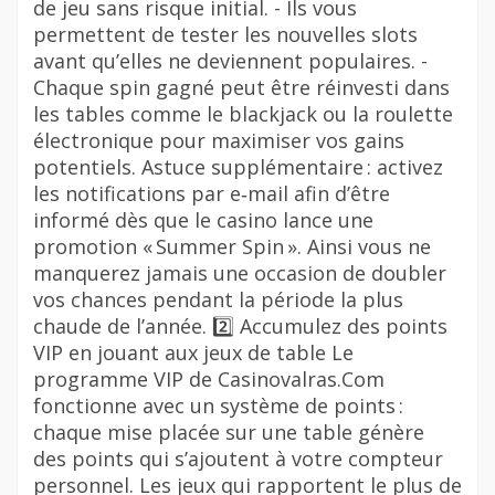
de jeu sans risque initial. - Ils vous
permettent de tester les nouvelles slots
avant qu’elles ne deviennent populaires. -
Chaque spin gagné peut être réinvesti dans
les tables comme le blackjack ou la roulette
électronique pour maximiser vos gains
potentiels. Astuce supplémentaire : activez
les notifications par e‑mail afin d’être
informé dès que le casino lance une
promotion « Summer Spin ». Ainsi vous ne
manquerez jamais une occasion de doubler
vos chances pendant la période la plus
chaude de l’année. 2️⃣ Accumulez des points
VIP en jouant aux jeux de table Le
programme VIP de Casinovalras.Com
fonctionne avec un système de points :
chaque mise placée sur une table génère
des points qui s’ajoutent à votre compteur
personnel. Les jeux qui rapportent le plus de