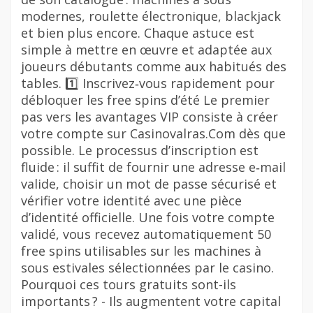
modernes, roulette électronique, blackjack
et bien plus encore. Chaque astuce est
simple à mettre en œuvre et adaptée aux
joueurs débutants comme aux habitués des
tables. 1️⃣ Inscrivez‑vous rapidement pour
débloquer les free spins d’été Le premier
pas vers les avantages VIP consiste à créer
votre compte sur Casinovalras.Com dès que
possible. Le processus d’inscription est
fluide : il suffit de fournir une adresse e‑mail
valide, choisir un mot de passe sécurisé et
vérifier votre identité avec une pièce
d’identité officielle. Une fois votre compte
validé, vous recevez automatiquement 50
free spins utilisables sur les machines à
sous estivales sélectionnées par le casino.
Pourquoi ces tours gratuits sont-ils
importants ? - Ils augmentent votre capital