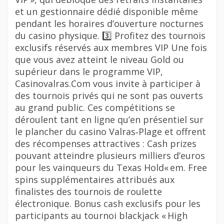
et un gestionnaire dédié disponible même
pendant les horaires d’ouverture nocturnes
du casino physique. 3️⃣ Profitez des tournois
exclusifs réservés aux membres VIP Une fois
que vous avez atteint le niveau Gold ou
supérieur dans le programme VIP,
Casinovalras.Com vous invite à participer à
des tournois privés qui ne sont pas ouverts
au grand public. Ces compétitions se
déroulent tant en ligne qu’en présentiel sur
le plancher du casino Valras‑Plage et offrent
des récompenses attractives : Cash prizes
pouvant atteindre plusieurs milliers d’euros
pour les vainqueurs du Texas Hold« em. Free
spins supplémentaires attribués aux
finalistes des tournois de roulette
électronique. Bonus cash exclusifs pour les
participants au tournoi blackjack « High