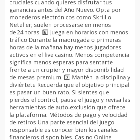
cruciales cuando quieres disfrutar tus
ganancias antes del Año Nuevo. Opta por
monederos electrónicos como Skrill o
Neteller; suelen procesarse en menos
de 24 horas. 6️⃣ Juega en horarios con menos
tráfico Durante la madrugada o primeras
horas de la mañana hay menos jugadores
activos en el live casino. Menos competencia
significa menos esperas para sentarte
frente a un crupier y mayor disponibilidad
de mesas premium. 7️⃣ Mantén la disciplina y
diviértete Recuerda que el objetivo principal
es pasar un buen rato. Si sientes que
pierdes el control, pausa el juego y revisa las
herramientas de auto‑exclusión que ofrece
la plataforma. Métodos de pago y velocidad
de retiros Una parte esencial del juego
responsable es conocer bien los canales
financieros disponibles. Casino Online