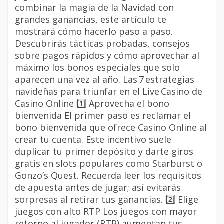
combinar la magia de la Navidad con
grandes ganancias, este artículo te
mostrará cómo hacerlo paso a paso.
Descubrirás tácticas probadas, consejos
sobre pagos rápidos y cómo aprovechar al
máximo los bonos especiales que solo
aparecen una vez al año. Las 7 estrategias
navideñas para triunfar en el Live Casino de
Casino Online 1️⃣ Aprovecha el bono
bienvenida El primer paso es reclamar el
bono bienvenida que ofrece Casino Online al
crear tu cuenta. Este incentivo suele
duplicar tu primer depósito y darte giros
gratis en slots populares como Starburst o
Gonzo’s Quest. Recuerda leer los requisitos
de apuesta antes de jugar; así evitarás
sorpresas al retirar tus ganancias. 2️⃣ Elige
juegos con alto RTP Los juegos con mayor
retorno al jugador (RTP) aumentan tus