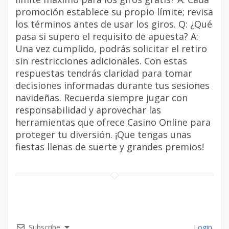
promoción establece su propio límite; revisa
los términos antes de usar los giros. Q: ¿Qué
pasa si supero el requisito de apuesta? A:
Una vez cumplido, podrás solicitar el retiro
sin restricciones adicionales. Con estas
respuestas tendrás claridad para tomar
decisiones informadas durante tus sesiones
navideñas. Recuerda siempre jugar con
responsabilidad y aprovechar las
herramientas que ofrece Casino Online para
proteger tu diversión. ¡Que tengas unas
fiestas llenas de suerte y grandes premios!
Subscribe
Login