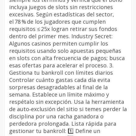
incluya juegos de slots sin restricciones
excesivas. Según estadísticas del sector,
el 78 % de los jugadores que cumplen
requisitos ≤ 25x logran retirar sus fondos
dentro del primer mes. Industry Secret:
Algunos casinos permiten cumplir los
requisitos usando solo apuestas pequeñas
en slots con alta frecuencia de pagos; busca
esas ofertas para acelerar el proceso. 3.
Gestiona tu bankroll con límites diarios
Controlar cuánto gastas cada día evita
sorpresas desagradables al final de la
semana. Establece un límite máximo y
respétalo sin excepción. Usa la herramienta
de auto‑exclusión del sitio si temes perder la
disciplina por una racha ganadora o
perdedora prolongada. Lista rápida para
gestionar tu bankroll: 1️⃣ Define un