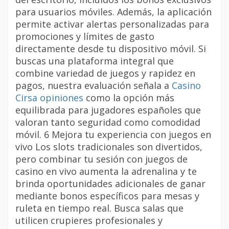
para usuarios móviles. Además, la aplicación
permite activar alertas personalizadas para
promociones y límites de gasto
directamente desde tu dispositivo móvil. Si
buscas una plataforma integral que
combine variedad de juegos y rapidez en
pagos, nuestra evaluación señala a
Casino
Cirsa opiniones
como la opción más
equilibrada para jugadores españoles que
valoran tanto seguridad como comodidad
móvil. 6 Mejora tu experiencia con juegos en
vivo Los slots tradicionales son divertidos,
pero combinar tu sesión con juegos de
casino en vivo aumenta la adrenalina y te
brinda oportunidades adicionales de ganar
mediante bonos específicos para mesas y
ruleta en tiempo real. Busca salas que
utilicen crupieres profesionales y