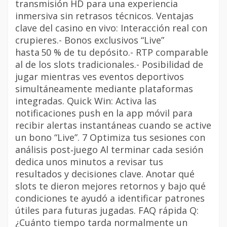
transmisión HD para una experiencia
inmersiva sin retrasos técnicos. Ventajas
clave del casino en vivo: Interacción real con
crupieres.- Bonos exclusivos “Live”
hasta 50 % de tu depósito.- RTP comparable
al de los slots tradicionales.- Posibilidad de
jugar mientras ves eventos deportivos
simultáneamente mediante plataformas
integradas. Quick Win: Activa las
notificaciones push en la app móvil para
recibir alertas instantáneas cuando se active
un bono “Live”. 7 Optimiza tus sesiones con
análisis post‑juego Al terminar cada sesión
dedica unos minutos a revisar tus
resultados y decisiones clave. Anotar qué
slots te dieron mejores retornos y bajo qué
condiciones te ayudó a identificar patrones
útiles para futuras jugadas. FAQ rápida Q:
¿Cuánto tiempo tarda normalmente un