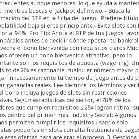
frecuentes aunque menores, lo que ayuda a manten
o mientras buscas el Jackpot definitivo. ‑ Busca la
rmación del RTP en la ficha del juego.‑ Prefiere título
volatilidad baja si eres principiante.‑ Evita slots con
rior al 94 %. Pro Tip: Anota el RTP de tus juegos favor
mpáralos antes de decidir dónde apostar tu bankroll.
vecha el bono bienvenida con requisitos claros Mu
nos ofrecen un bono bienvenida atractivo, pero lo
rtante son los requisitos de apuesta (wagering). Un
isito de 20x es razonable; cualquier número mayor 
gar innecesariamente tu tiempo de juego antes de 
rar ganancias reales. Lee siempre los términos y veri
el bono incluya juegos de slots sin restricciones
sivas. Según estadísticas del sector, el 78 % de los
dores que cumplen requisitos ≤ 25x logran retirar s
os dentro del primer mes. Industry Secret: Algunos
nos permiten cumplir los requisitos usando solo
stas pequeñas en slots con alta frecuencia de pago
a esas ofertas para acelerar el proceso. 3. Gestiona 