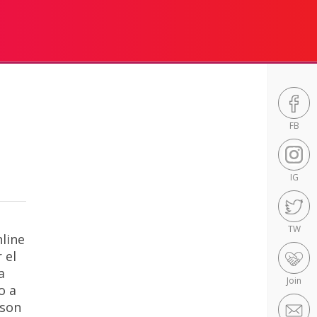
FB
IG
TW
line
 el
a
Join
o a
 son