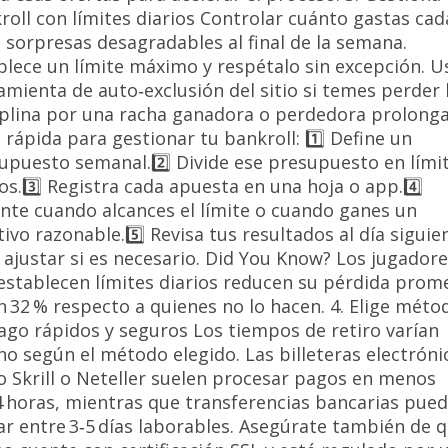
roll con límites diarios Controlar cuánto gastas cad
a sorpresas desagradables al final de la semana.
blece un límite máximo y respétalo sin excepción. U
amienta de auto‑exclusión del sitio si temes perder 
iplina por una racha ganadora o perdedora prolonga
a rápida para gestionar tu bankroll: 1️⃣ Define un
upuesto semanal.2️⃣ Divide ese presupuesto en lími
ios.3️⃣ Registra cada apuesta en una hoja o app.4️⃣
nte cuando alcances el límite o cuando ganes un
tivo razonable.5️⃣ Revisa tus resultados al día siguie
 ajustar si es necesario. Did You Know? Los jugador
establecen límites diarios reducen su pérdida prom
n 32 % respecto a quienes no lo hacen. 4. Elige méto
ago rápidos y seguros Los tiempos de retiro varían
o según el método elegido. Las billeteras electróni
 Skrill o Neteller suelen procesar pagos en menos
4 horas, mientras que transferencias bancarias pue
ar entre 3‑5 días laborables. Asegúrate también de q