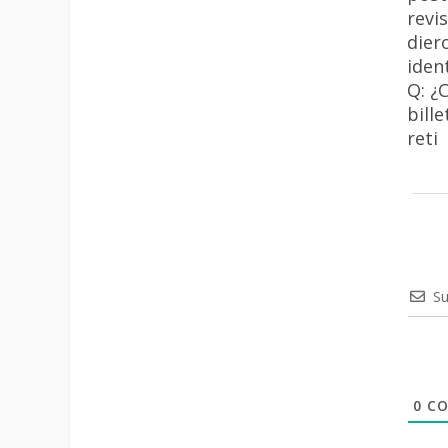
revi
dier
iden
Q: ¿
bill
reti
Su
0
CO