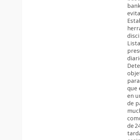
bank
evit
Esta
herr
disc
List
pres
diar
Dete
obje
para
que 
en u
de p
much
como
de 2
tard