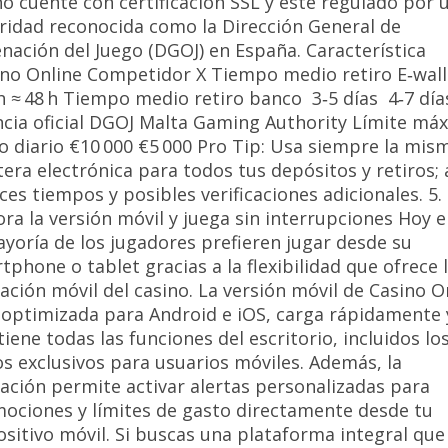
no cuente con certificación SSL y esté regulado por 
ridad reconocida como la Dirección General de
nación del Juego (DGOJ) en España. Característica
no Online Competidor X Tiempo medio retiro E‑wall
 h ≈ 48 h Tiempo medio retiro banco 3‑5 días 4‑7 día
ncia oficial DGOJ Malta Gaming Authority Límite má
ro diario €10 000 €5 000 Pro Tip: Usa siempre la mis
etera electrónica para todos tus depósitos y retiros; 
ces tiempos y posibles verificaciones adicionales. 5.
ora la versión móvil y juega sin interrupciones Hoy e
ayoría de los jugadores prefieren jugar desde su
tphone o tablet gracias a la flexibilidad que ofrece 
cación móvil del casino. La versión móvil de Casino O
 optimizada para Android e iOS, carga rápidamente 
iene todas las funciones del escritorio, incluidos lo
s exclusivos para usuarios móviles. Además, la
cación permite activar alertas personalizadas para
ociones y límites de gasto directamente desde tu
ositivo móvil. Si buscas una plataforma integral que