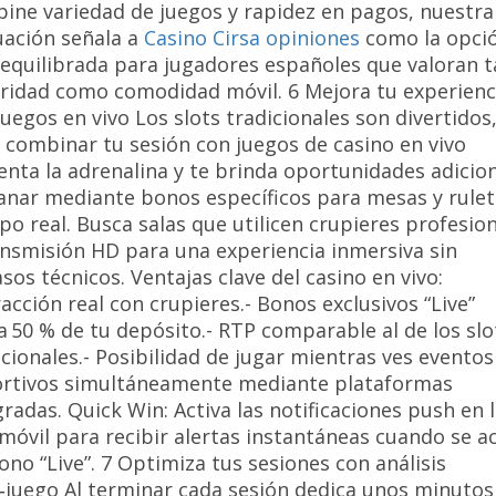
ine variedad de juegos y rapidez en pagos, nuestra
uación señala a
Casino Cirsa opiniones
como la opci
equilibrada para jugadores españoles que valoran 
ridad como comodidad móvil. 6 Mejora tu experienc
juegos en vivo Los slots tradicionales son divertidos
 combinar tu sesión con juegos de casino en vivo
nta la adrenalina y te brinda oportunidades adicio
anar mediante bonos específicos para mesas y rulet
po real. Busca salas que utilicen crupieres profesio
ansmisión HD para una experiencia inmersiva sin
asos técnicos. Ventajas clave del casino en vivo:
racción real con crupieres.- Bonos exclusivos “Live”
a 50 % de tu depósito.- RTP comparable al de los slo
icionales.- Posibilidad de jugar mientras ves eventos
rtivos simultáneamente mediante plataformas
gradas. Quick Win: Activa las notificaciones push en 
móvil para recibir alertas instantáneas cuando se ac
ono “Live”. 7 Optimiza tus sesiones con análisis
‑juego Al terminar cada sesión dedica unos minutos