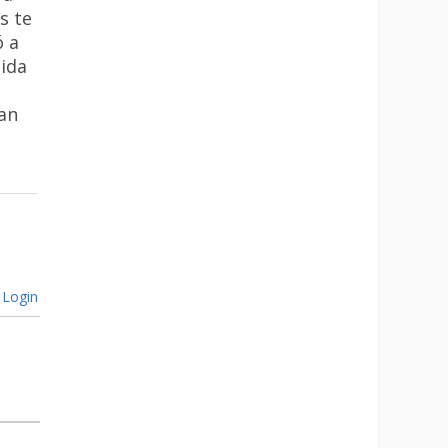
s te
ó a
pida
san
Login