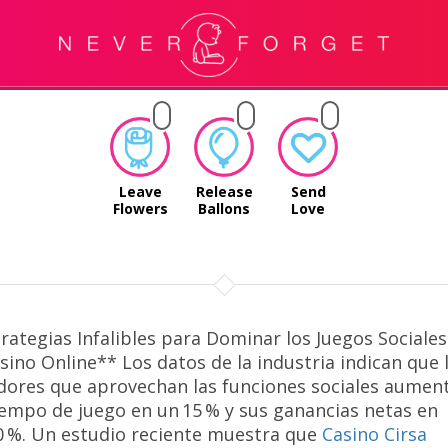
Leave
Release
Send
Flowers
Ballons
Love
trategias Infalibles para Dominar los Juegos Sociales
sino Online** Los datos de la industria indican que 
dores que aprovechan las funciones sociales aumen
iempo de juego en un 15 % y sus ganancias netas en
0 %. Un estudio reciente muestra que
Casino Cirsa