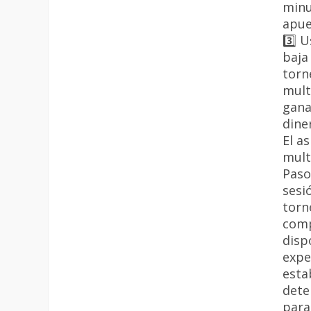
minu
apue
3️⃣ U
baja
torn
mult
gana
dine
El a
mult
Paso
sesi
torn
comp
disp
expe
esta
dete
para