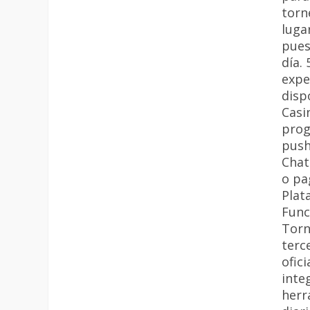
torn
luga
pues
día.
expe
disp
Casi
prog
push
Chat
o pa
Plat
Func
Torn
terc
ofic
inte
herr