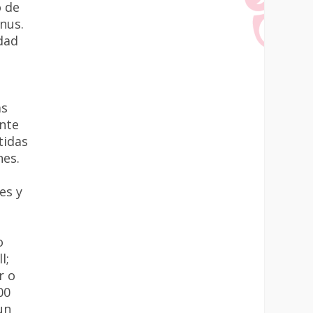
o de
nus.
idad
ás
ente
tidas
nes.
es y
o
l;
r o
00
un