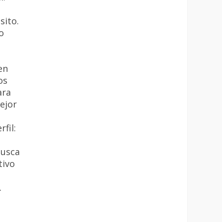
sito.
o
en
os
ara
ejor
fil:
Busca
tivo
.