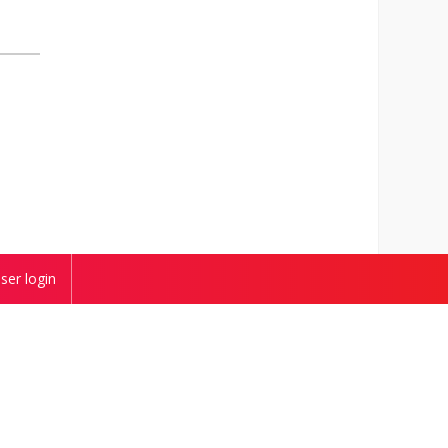
ser login