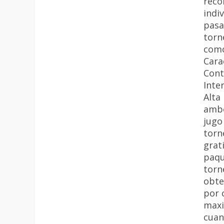
reco
indi
pasa
torn
como
Cara
Cont
Inte
Alta
ambo
jugo
torn
grat
paqu
torn
obte
por 
maxi
cuan