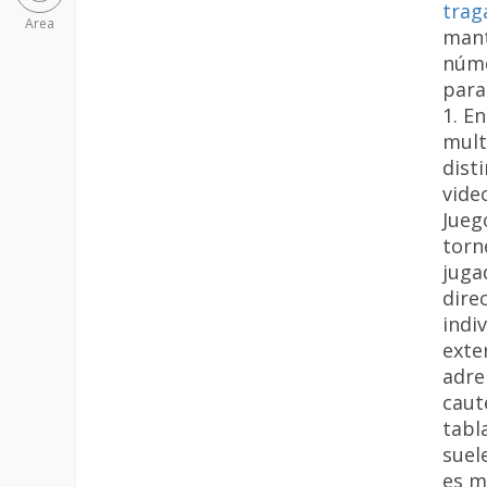
tra
Area
mant
núme
para
1. E
mult
dist
vide
Jueg
torn
juga
dire
indi
exte
adre
caut
tabl
suel
es m