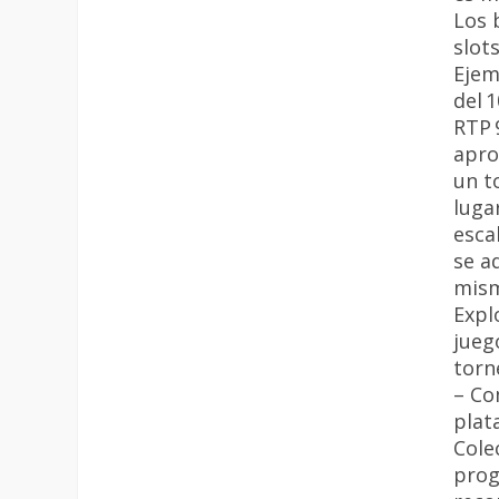
Los 
slot
Ejem
del 
RTP 
apro
un t
luga
esca
se a
mism
Expl
jueg
torn
– Co
plat
Cole
prog