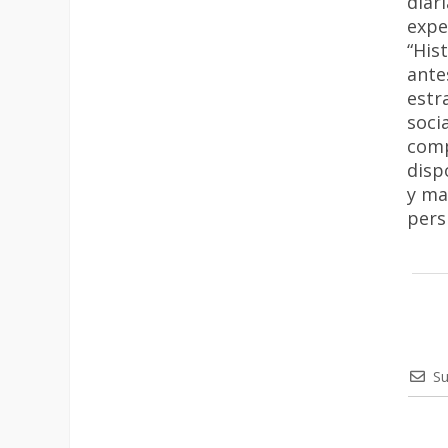
diar
expe
“His
ante
estr
soci
comp
disp
y ma
pers
Su