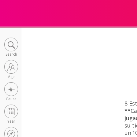
Search
Age
Cause
8 Es
**Ca
juga
Year
su t
un 1