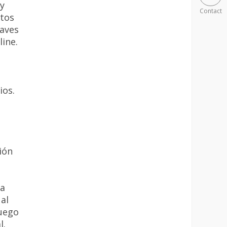
 y
Contact
stos
laves
line.
ios.
ión
la
ual
juego
l.