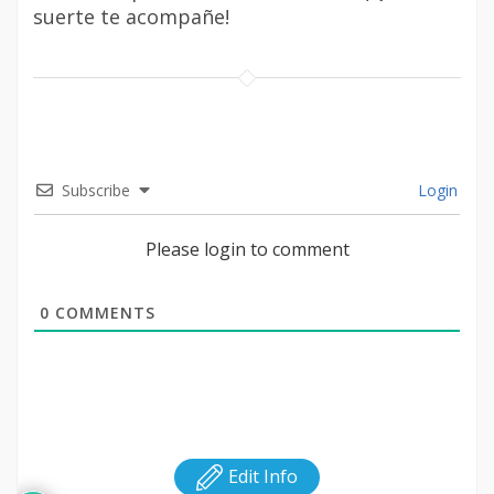
suerte te acompañe!
Subscribe
Login
Please login to comment
0
COMMENTS
Edit Info