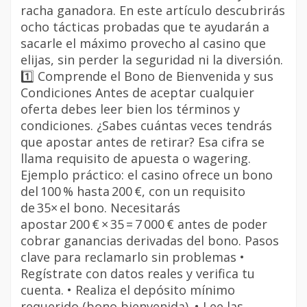
racha ganadora. En este artículo descubrirás
ocho tácticas probadas que te ayudarán a
sacarle el máximo provecho al casino que
elijas, sin perder la seguridad ni la diversión.
1️⃣ Comprende el Bono de Bienvenida y sus
Condiciones Antes de aceptar cualquier
oferta debes leer bien los términos y
condiciones. ¿Sabes cuántas veces tendrás
que apostar antes de retirar? Esa cifra se
llama requisito de apuesta o wagering.
Ejemplo práctico: el casino ofrece un bono
del 100 % hasta 200 €, con un requisito
de 35× el bono. Necesitarás
apostar 200 € × 35 = 7 000 € antes de poder
cobrar ganancias derivadas del bono. Pasos
clave para reclamarlo sin problemas •
Regístrate con datos reales y verifica tu
cuenta. • Realiza el depósito mínimo
requerido (bono bienvenida). • Lee las