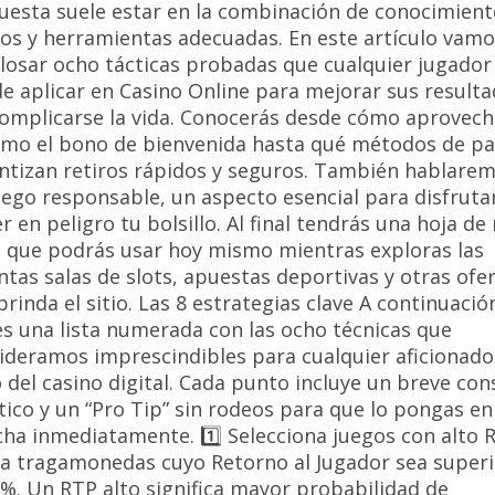
uesta suele estar en la combinación de conocimient
dos y herramientas adecuadas. En este artículo vamo
losar ocho tácticas probadas que cualquier jugador
e aplicar en Casino Online para mejorar sus result
complicarse la vida. Conocerás desde cómo aprovech
mo el bono de bienvenida hasta qué métodos de p
ntizan retiros rápidos y seguros. También hablare
uego responsable, un aspecto esencial para disfrutar
r en peligro tu bolsillo. Al final tendrás una hoja de
a que podrás usar hoy mismo mientras exploras las
intas salas de slots, apuestas deportivas y otras ofe
brinda el sitio. Las 8 estrategias clave A continuació
es una lista numerada con las ocho técnicas que
ideramos imprescindibles para cualquier aficionado
o del casino digital. Cada punto incluye un breve con
tico y un “Pro Tip” sin rodeos para que lo pongas en
ha inmediatamente. 1️⃣ Selecciona juegos con alto 
a tragamonedas cuyo Retorno al Jugador sea superi
6 %. Un RTP alto significa mayor probabilidad de