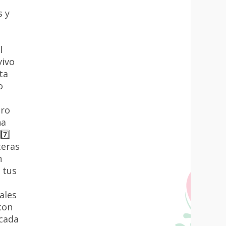
s y
l
vivo
ta
o
Pro
na
7️⃣
teras
n
 tus
ales
con
 cada