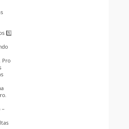
as
s 1️⃣
ando
. Pro
s
as
na
ro.
 –
–
ltas