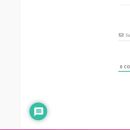
Su
0
CO