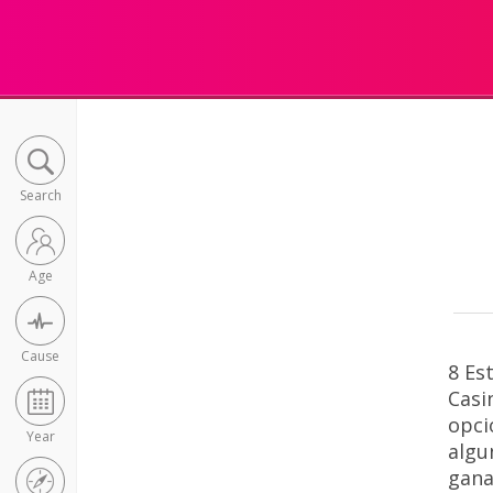
Search
Age
Cause
8 Es
Casi
opci
Year
algu
gana