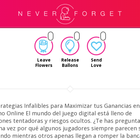
Leave
Release
Send
Flowers
Ballons
Love
trategias Infalibles para Maximizar tus Ganancias en
no Online El mundo del juego digital está lleno de
ones tentadoras y riesgos ocultos. ¿Te has pregunt
na vez por qué algunos jugadores siempre parecen s
ndo mientras otros apenas llegan a romper la banc