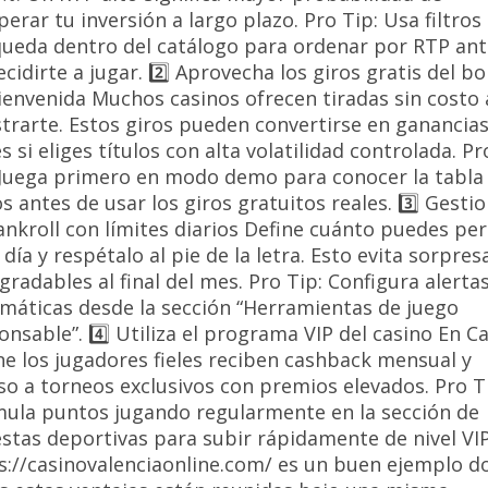
perar tu inversión a largo plazo. Pro Tip: Usa filtros
ueda dentro del catálogo para ordenar por RTP ant
ecidirte a jugar. 2️⃣ Aprovecha los giros gratis del b
ienvenida Muchos casinos ofrecen tiradas sin costo 
strarte. Estos giros pueden convertirse en ganancia
s si eliges títulos con alta volatilidad controlada. Pr
 Juega primero en modo demo para conocer la tabla
s antes de usar los giros gratuitos reales. 3️⃣ Gesti
ankroll con límites diarios Define cuánto puedes pe
 día y respétalo al pie de la letra. Esto evita sorpres
gradables al final del mes. Pro Tip: Configura alerta
máticas desde la sección “Herramientas de juego
onsable”. 4️⃣ Utiliza el programa VIP del casino En C
ne los jugadores fieles reciben cashback mensual y
so a torneos exclusivos con premios elevados. Pro T
ula puntos jugando regularmente en la sección de
stas deportivas para subir rápidamente de nivel VIP
s://casinovalenciaonline.com/ es un buen ejemplo d