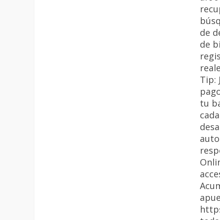
recu
búsq
de d
de b
regi
reale
Tip:
pago
tu b
cada
desa
auto
resp
Onli
acce
Acum
apue
http