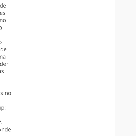
 de
es
ono
al
s
o
 de
ona
rder
as
s
asino
ip:
.
onde