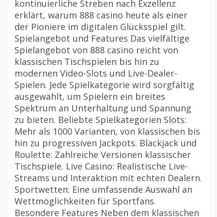
kontinuierliche Streben nach Exzellenz
erklärt, warum 888 casino heute als einer
der Pioniere im digitalen Glücksspiel gilt.
Spielangebot und Features Das vielfältige
Spielangebot von 888 casino reicht von
klassischen Tischspielen bis hin zu
modernen Video-Slots und Live-Dealer-
Spielen. Jede Spielkategorie wird sorgfältig
ausgewählt, um Spielern ein breites
Spektrum an Unterhaltung und Spannung
zu bieten. Beliebte Spielkategorien Slots:
Mehr als 1000 Varianten, von klassischen bis
hin zu progressiven Jackpots. Blackjack und
Roulette: Zahlreiche Versionen klassischer
Tischspiele. Live Casino: Realistische Live-
Streams und Interaktion mit echten Dealern.
Sportwetten: Eine umfassende Auswahl an
Wettmöglichkeiten für Sportfans.
Besondere Features Neben dem klassischen