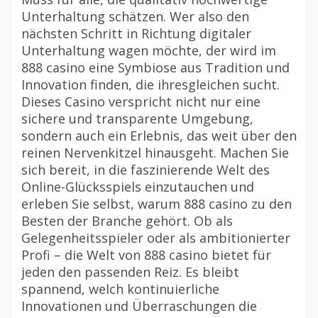
Unterhaltung schätzen. Wer also den
nächsten Schritt in Richtung digitaler
Unterhaltung wagen möchte, der wird im
888 casino eine Symbiose aus Tradition und
Innovation finden, die ihresgleichen sucht.
Dieses Casino verspricht nicht nur eine
sichere und transparente Umgebung,
sondern auch ein Erlebnis, das weit über den
reinen Nervenkitzel hinausgeht. Machen Sie
sich bereit, in die faszinierende Welt des
Online-Glücksspiels einzutauchen und
erleben Sie selbst, warum 888 casino zu den
Besten der Branche gehört. Ob als
Gelegenheitsspieler oder als ambitionierter
Profi – die Welt von 888 casino bietet für
jeden den passenden Reiz. Es bleibt
spannend, welch kontinuierliche
Innovationen und Überraschungen die