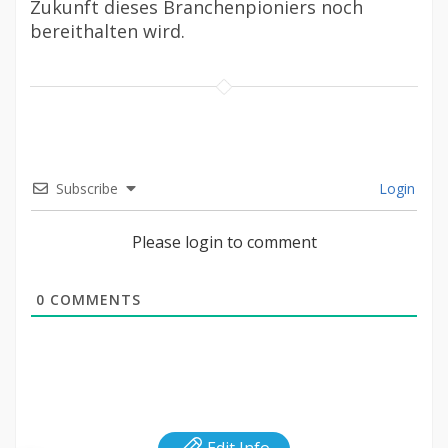
Zukunft dieses Branchenpioniers noch
bereithalten wird.
Subscribe
Login
Please login to comment
0
COMMENTS