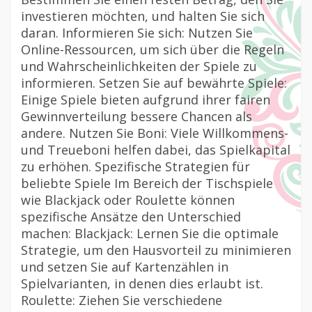
investieren möchten, und halten Sie sich
daran. Informieren Sie sich: Nutzen Sie
Online-Ressourcen, um sich über die Regeln
und Wahrscheinlichkeiten der Spiele zu
informieren. Setzen Sie auf bewährte Spiele:
Einige Spiele bieten aufgrund ihrer fairen
Gewinnverteilung bessere Chancen als
andere. Nutzen Sie Boni: Viele Willkommens-
und Treueboni helfen dabei, das Spielkapital
zu erhöhen. Spezifische Strategien für
beliebte Spiele Im Bereich der Tischspiele
wie Blackjack oder Roulette können
spezifische Ansätze den Unterschied
machen: Blackjack: Lernen Sie die optimale
Strategie, um den Hausvorteil zu minimieren
und setzen Sie auf Kartenzählen in
Spielvarianten, in denen dies erlaubt ist.
Roulette: Ziehen Sie verschiedene