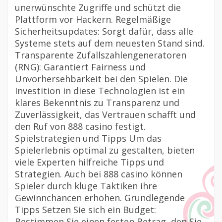
unerwünschte Zugriffe und schützt die
Plattform vor Hackern. Regelmäßige
Sicherheitsupdates: Sorgt dafür, dass alle
Systeme stets auf dem neuesten Stand sind.
Transparente Zufallszahlengeneratoren
(RNG): Garantiert Fairness und
Unvorhersehbarkeit bei den Spielen. Die
Investition in diese Technologien ist ein
klares Bekenntnis zu Transparenz und
Zuverlässigkeit, das Vertrauen schafft und
den Ruf von 888 casino festigt.
Spielstrategien und Tipps Um das
Spielerlebnis optimal zu gestalten, bieten
viele Experten hilfreiche Tipps und
Strategien. Auch bei 888 casino können
Spieler durch kluge Taktiken ihre
Gewinnchancen erhöhen. Grundlegende
Tipps Setzen Sie sich ein Budget:
Bestimmen Sie einen festen Betrag, den Sie