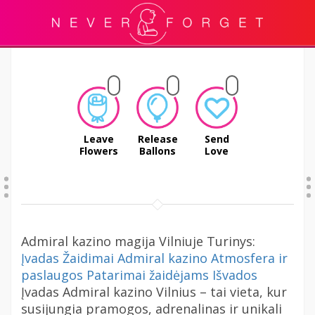
Leave
Release
Send
Flowers
Ballons
Love
Admiral kazino magija Vilniuje Turinys:
Įvadas
Žaidimai Admiral kazino
Atmosfera ir
paslaugos
Patarimai žaidėjams
Išvados
Įvadas Admiral kazino Vilnius – tai vieta, kur
susijungia pramogos, adrenalinas ir unikali