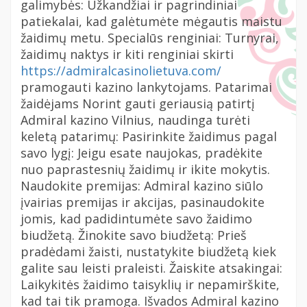
galimybės: Užkandžiai ir pagrindiniai
patiekalai, kad galėtumėte mėgautis maistu
žaidimų metu. Specialūs renginiai: Turnyrai,
žaidimų naktys ir kiti renginiai skirti
https://admiralcasinolietuva.com/
pramogauti kazino lankytojams. Patarimai
žaidėjams Norint gauti geriausią patirtį
Admiral kazino Vilnius, naudinga turėti
keletą patarimų: Pasirinkite žaidimus pagal
savo lygį: Jeigu esate naujokas, pradėkite
nuo paprastesnių žaidimų ir ikite mokytis.
Naudokite premijas: Admiral kazino siūlo
įvairias premijas ir akcijas, pasinaudokite
jomis, kad padidintumėte savo žaidimo
biudžetą. Žinokite savo biudžetą: Prieš
pradėdami žaisti, nustatykite biudžetą kiek
galite sau leisti praleisti. Žaiskite atsakingai:
Laikykitės žaidimo taisyklių ir nepamirškite,
kad tai tik pramoga. Išvados Admiral kazino