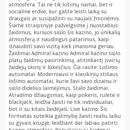
atmosfera. Tai ne tik lošimų namai, bet ir
socialinė erdvė, kur galite leisti laiką su
draugais ar susipažinti su naujais žmonėmis.
Šiame straipsnyje pažvelgsime į nuostabius
žaidimus, kuriuos siūlo šis kazino, jo unikalią
atmosferą ir naudingus patarimus, kaip
išnaudoti savo vizitą kiek įmanoma geriau.
Žaidimai Admiral kazino Admiral kazino siūlo
platų žaidimų pasirinkimą, atitinkantį įvairių
žaidėjų skonį ir lūkesčius. Čia rasite: Lošimo
automatai: Moderniausi ir klasikinių stiliaus
lošimo automatai, kurie žavi savo dizainu ir
siūlo didelius laimėjimus. Stalo žaidimai:
Atradimo džiaugsmas, kaip pokeris, ruletė ir
blackjack, leidžia žaisti ne tik individualiai,
bet ir su kitais žaidėjais. Live kazino: Šis
formatas suteikia galimybę žaisti realiu laiku
su gyvais krupjė, leidžiant dar labiau patirti
kazino atmosferą. Populiariausi žaidimai