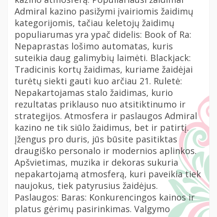
Admiral kazino pasižymi įvairiomis žaidimų
kategorijomis, tačiau keletojų žaidimų
populiarumas yra ypač didelis: Book of Ra:
Nepaprastas lošimo automatas, kuris
suteikia daug galimybių laimėti. Blackjack:
Tradicinis kortų žaidimas, kuriame žaidėjai
turėtų siekti gauti kuo arčiau 21. Ruletė:
Nepakartojamas stalo žaidimas, kurio
rezultatas priklauso nuo atsitiktinumo ir
strategijos. Atmosfera ir paslaugos Admiral
kazino ne tik siūlo žaidimus, bet ir patirtį.
Įžengus pro duris, jūs būsite pasitiktas
draugiško personalo ir modernios aplinkos.
Apšvietimas, muzika ir dekoras sukuria
nepakartojamą atmosferą, kuri paveikia tiek
naujokus, tiek patyrusius žaidėjus.
Paslaugos: Baras: Konkurencingos kainos ir
platus gėrimų pasirinkimas. Valgymo