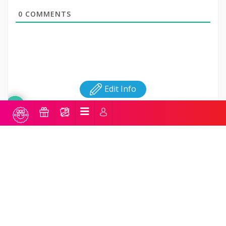
0
COMMENTS
Edit Info