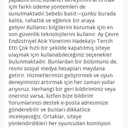
için farklı ödeme yöntemleri de
sunulmaktadır.Sebebi basit—çünkü burada
kalite, rahatlık ve eğlence bir araya
geliyor.Kullanıcı bilgilerini korumak için en
son güvenlik teknolojilerini kullanır. Ay Çevre
Endüstriyel Atık Yönetimi Hadeka’yı Tercih
Etti Çok hızlı bir şekilde kapatılmış siteye
ulaşmak için kullanabileceğiniz seçenekler
bulunmaktadır. Bunlardan bir bölümünü de,
resmi sosyal medya hesapları meydana
getirir. Hizmetlerimizi geliştirmek ve oyun
deneyiminizi artırmak için her zaman yollar
arıyoruz. Herhangi bir geri bildiriminiz veya
öneriniz varsa, lütfen bize bildirin!
Yorumlarınızı destek e-posta adresimize
gönderebilir ve bunları dikkatlice
inceleyeceğiz. Ortaklar, siteye
yönlendirdikleri her oyuncudan komisyon