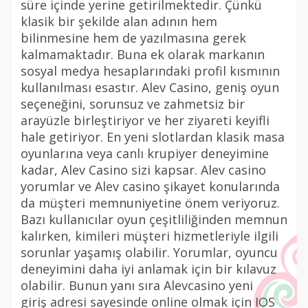
süre içinde yerine getirilmektedir. Çünkü
klasik bir şekilde alan adının hem
bilinmesine hem de yazılmasına gerek
kalmamaktadır. Buna ek olarak markanın
sosyal medya hesaplarındaki profil kısmının
kullanılması esastır. Alev Casino, geniş oyun
seçeneğini, sorunsuz ve zahmetsiz bir
arayüzle birleştiriyor ve her ziyareti keyifli
hale getiriyor. En yeni slotlardan klasik masa
oyunlarına veya canlı krupiyer deneyimine
kadar, Alev Casino sizi kapsar. Alev casino
yorumlar ve Alev casino şikayet konularında
da müşteri memnuniyetine önem veriyoruz.
Bazı kullanıcılar oyun çeşitliliğinden memnun
kalırken, kimileri müşteri hizmetleriyle ilgili
sorunlar yaşamış olabilir. Yorumlar, oyuncu
deneyimini daha iyi anlamak için bir kılavuz
olabilir. Bunun yanı sıra Alevcasino yeni
giriş adresi sayesinde online olmak için IOS