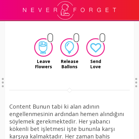
Leave
Release
Send
Flowers
Ballons
Love
Content Bunun tabi ki alan adının
engellenmesinin ardından hemen alındığını
söylemek gerekmektedir. Her yabancı
kökenli bet işletmesi işte bununla karşı
karşıya kalmaktadır. Her zaman bahis