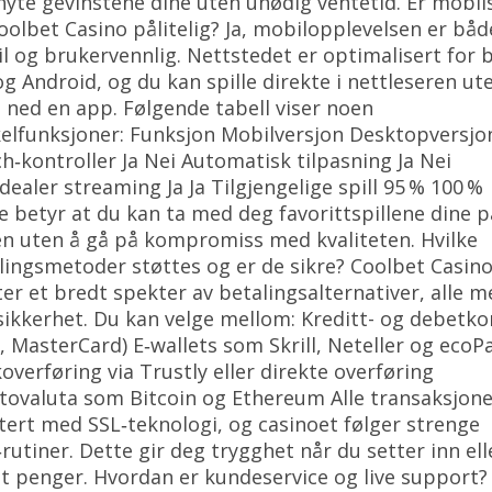
nyte gevinstene dine uten unødig ventetid. Er mobils
oolbet Casino pålitelig? Ja, mobilopplevelsen er båd
il og brukervennlig. Nettstedet er optimalisert for 
og Android, og du kan spille direkte i nettleseren ut
e ned en app. Følgende tabell viser noen
elfunksjoner: Funksjon Mobilversjon Desktopversjo
h‑kontroller Ja Nei Automatisk tilpasning Ja Nei
‑dealer streaming Ja Ja Tilgjengelige spill 95 % 100 %
e betyr at du kan ta med deg favorittspillene dine p
en uten å gå på kompromiss med kvaliteten. Hvilke
lingsmetoder støttes og er de sikre? Coolbet Casin
ter et bredt spekter av betalingsalternativer, alle m
sikkerhet. Du kan velge mellom: Kreditt- og debetko
a, MasterCard) E‑wallets som Skrill, Neteller og ecoP
overføring via Trustly eller direkte overføring
tovaluta som Bitcoin og Ethereum Alle transaksjone
tert med SSL‑teknologi, og casinoet følger strenge
rutiner. Dette gir deg trygghet når du setter inn ell
ut penger. Hvordan er kundeservice og live support?