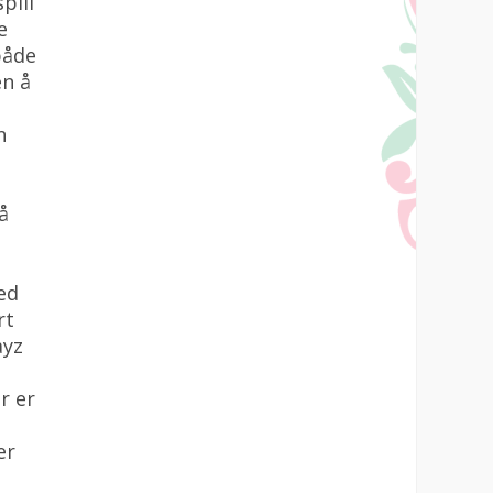
pill
e
både
en å
n
å
o
ed
rt
ayz
r er
er