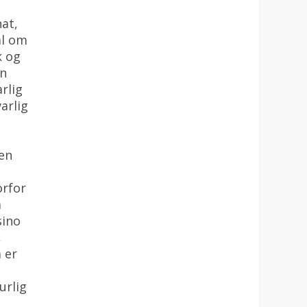
at,
ål om
k og
en
rlig
arlig
oen
orfor
a
sino
,
 er
urlig