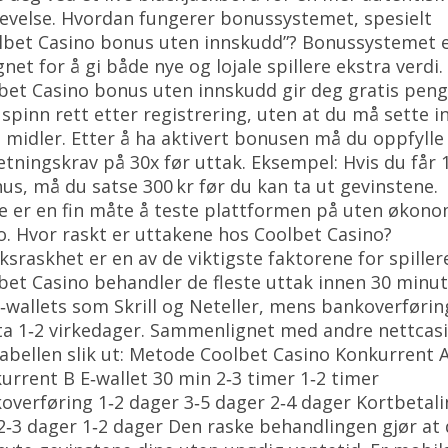
evelse. Hvordan fungerer bonussystemet, spesielt
lbet Casino bonus uten innskudd”? Bonussystemet 
gnet for å gi både nye og lojale spillere ekstra verdi.
bet Casino bonus uten innskudd gir deg gratis peng
r spinn rett etter registrering, uten at du må sette i
 midler. Etter å ha aktivert bonusen må du oppfylle
tningskrav på 30x før uttak. Eksempel: Hvis du får 1
nus, må du satse 300 kr før du kan ta ut gevinstene.
e er en fin måte å teste plattformen på uten økono
ko. Hvor raskt er uttakene hos Coolbet Casino?
ksraskhet er en av de viktigste faktorene for spiller
bet Casino behandler de fleste uttak innen 30 minut
e‑wallets som Skrill og Neteller, mens bankoverførin
ta 1‑2 virkedager. Sammenlignet med andre nettcas
tabellen slik ut: Metode Coolbet Casino Konkurrent 
urrent B E‑wallet 30 min 2‑3 timer 1‑2 timer
overføring 1‑2 dager 3‑5 dager 2‑4 dager Kortbetali
2‑3 dager 1‑2 dager Den raske behandlingen gjør at