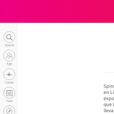
Search
Age
Cause
Spin
en L
expo
Year
que 
llev