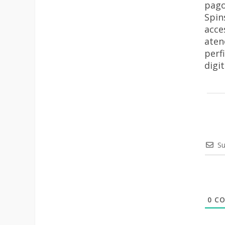
pago
Spin
acce
aten
perf
digit
Su
0
CO