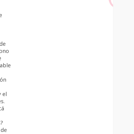
e
 de
bono
e
table
ión
 el
s.
tá
s?
 de