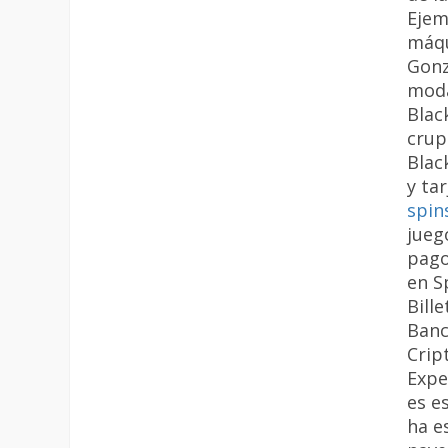
Ejem
máqu
Gonz
moda
Blac
crup
Blac
y ta
spin
jueg
pago
en S
Bille
Banc
Crip
Expe
es e
ha e