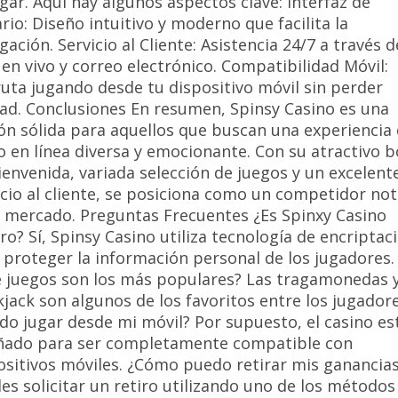
gar. Aquí hay algunos aspectos clave: Interfaz de
rio: Diseño intuitivo y moderno que facilita la
gación. Servicio al Cliente: Asistencia 24/7 a través d
 en vivo y correo electrónico. Compatibilidad Móvil:
ruta jugando desde tu dispositivo móvil sin perder
dad. Conclusiones En resumen, Spinsy Casino es una
ón sólida para aquellos que buscan una experiencia
o en línea diversa y emocionante. Con su atractivo 
ienvenida, variada selección de juegos y un excelent
icio al cliente, se posiciona como un competidor no
l mercado. Preguntas Frecuentes ¿Es Spinxy Casino
ro? Sí, Spinsy Casino utiliza tecnología de encriptac
 proteger la información personal de los jugadores.
 juegos son los más populares? Las tragamonedas y
kjack son algunos de los favoritos entre los jugadore
do jugar desde mi móvil? Por supuesto, el casino es
ñado para ser completamente compatible con
ositivos móviles. ¿Cómo puedo retirar mis ganancia
es solicitar un retiro utilizando uno de los métodos