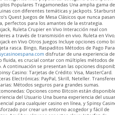
plos Populares Tragamonedas Una amplia gama de
inas con diferentes temáticas y jackpots. Starburst
o's Quest Juegos de Mesa Clásicos que nunca pasan
, perfectos para los amantes de la estrategia.
kjack, Ruleta Crupier en Vivo Interacción real con
ieres a través de transmisión en vivo. Ruleta en Vivo
kjack en Vivo Otros Juegos Incluye opciones como b
rjeta rasca. Bingo, Raspaditos Métodos de Pago Para
sycasinoespana.com
disfrutar de una experiencia de
o fluida, es crucial contar con múltiples métodos de
. A continuación se presentan las opciones disponi
pinsy Casino: Tarjetas de Crédito: Visa, MasterCard.
teras Electrónicas: PayPal, Skrill, Neteller. Transfere
arias: Métodos seguros para grandes sumas.
tomonedas: Opciones como Bitcoin están disponible
riencia del Usuario Una buena experiencia del usua
sencial para cualquier casino en línea, y Spinsy Casin
sforzado por crear un entorno acogedor y fácil de