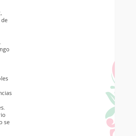
,
 de
,
ingo
bles
ncias
s.
rio
o se