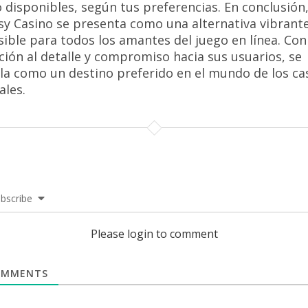
 disponibles, según tus preferencias. En conclusión
sy Casino se presenta como una alternativa vibrante
sible para todos los amantes del juego en línea. Con
ción al detalle y compromiso hacia sus usuarios, se
ila como un destino preferido en el mundo de los ca
ales.
bscribe
Please login to comment
MMENTS