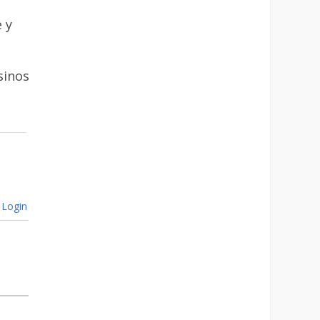
,
 y
sinos
Login