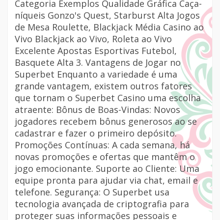
Categoria Exemplos Qualidade Gráfica Caça-
níqueis Gonzo's Quest, Starburst Alta Jogos
de Mesa Roulette, Blackjack Média Casino ao
Vivo Blackjack ao Vivo, Roleta ao Vivo
Excelente Apostas Esportivas Futebol,
Basquete Alta 3. Vantagens de Jogar no
Superbet Enquanto a variedade é uma
grande vantagem, existem outros fatores
que tornam o Superbet Casino uma escolha
atraente: Bônus de Boas-Vindas: Novos
jogadores recebem bônus generosos ao se
cadastrar e fazer o primeiro depósito.
Promoções Contínuas: A cada semana, há
novas promoções e ofertas que mantêm o
jogo emocionante. Suporte ao Cliente: Uma
equipe pronta para ajudar via chat, email e
telefone. Segurança: O Superbet usa
tecnologia avançada de criptografia para
proteger suas informações pessoais e