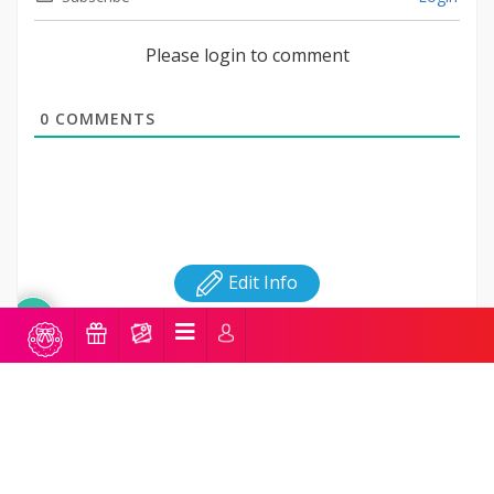
Please login to comment
0
COMMENTS
Edit Info