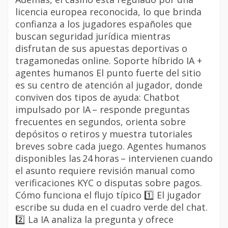
licencia europea reconocida, lo que brinda
confianza a los jugadores españoles que
buscan seguridad jurídica mientras
disfrutan de sus apuestas deportivas o
tragamonedas online. Soporte híbrido IA +
agentes humanos El punto fuerte del sitio
es su centro de atención al jugador, donde
conviven dos tipos de ayuda: Chatbot
impulsado por IA – responde preguntas
frecuentes en segundos, orienta sobre
depósitos o retiros y muestra tutoriales
breves sobre cada juego. Agentes humanos
disponibles las 24 horas – intervienen cuando
el asunto requiere revisión manual como
verificaciones KYC o disputas sobre pagos.
Cómo funciona el flujo típico 1️⃣ El jugador
escribe su duda en el cuadro verde del chat.
2️⃣ La IA analiza la pregunta y ofrece