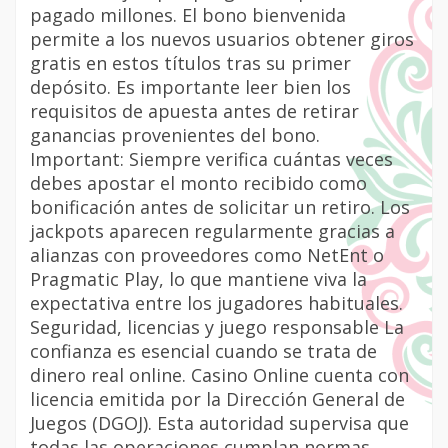
pagado millones. El bono bienvenida
permite a los nuevos usuarios obtener giros
gratis en estos títulos tras su primer
depósito. Es importante leer bien los
requisitos de apuesta antes de retirar
ganancias provenientes del bono.
Important: Siempre verifica cuántas veces
debes apostar el monto recibido como
bonificación antes de solicitar un retiro. Los
jackpots aparecen regularmente gracias a
alianzas con proveedores como NetEnt o
Pragmatic Play, lo que mantiene viva la
expectativa entre los jugadores habituales.
Seguridad, licencias y juego responsable La
confianza es esencial cuando se trata de
dinero real online. Casino Online cuenta con
licencia emitida por la Dirección General de
Juegos (DGOJ)​​​​​​​​​​​. Esta autoridad supervisa que
todas las operaciones cumplan normas