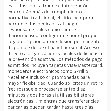
estrictas contra fraude e intervención
externa. Además del cumplimiento
normativo tradicional, el sitio incorpora
herramientas dedicadas al juego
responsable, tales como: Límite
diario/mensual configurable por el propio
jugador. Opción autoexclusión permanente
disponible desde el panel personal. Acceso
directo a organizaciones locales dedicadas a
la prevención adictiva. Los métodos de pago
admitidos incluyen tarjetas Visa/Mastercard,
monederos electrónicos como Skrill o
Neteller e incluso criptomonedas para
mayor flexibilidad. Cuando solicitas un retiro
(retiros) suele procesarse entre diez
minutos y dos horas si utilizas billeteras
electrónicas… mientras que transferencias
bancarias pueden tardar hasta tres días