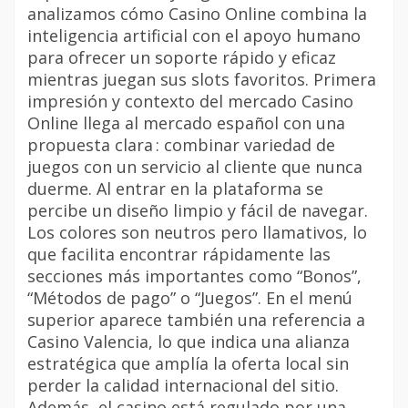
analizamos cómo Casino Online combina la
inteligencia artificial con el apoyo humano
para ofrecer un soporte rápido y eficaz
mientras juegan sus slots favoritos. Primera
impresión y contexto del mercado Casino
Online llega al mercado español con una
propuesta clara : combinar variedad de
juegos con un servicio al cliente que nunca
duerme. Al entrar en la plataforma se
percibe un diseño limpio y fácil de navegar.
Los colores son neutros pero llamativos, lo
que facilita encontrar rápidamente las
secciones más importantes como “Bonos”,
“Métodos de pago” o “Juegos”. En el menú
superior aparece también una referencia a
Casino Valencia, lo que indica una alianza
estratégica que amplía la oferta local sin
perder la calidad internacional del sitio.
Además, el casino está regulado por una