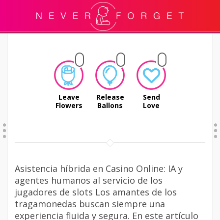
Leave
Release
Send
Flowers
Ballons
Love
Asistencia híbrida en Casino Online: IA y
agentes humanos al servicio de los
jugadores de slots Los amantes de los
tragamonedas buscan siempre una
experiencia fluida y segura. En este artículo