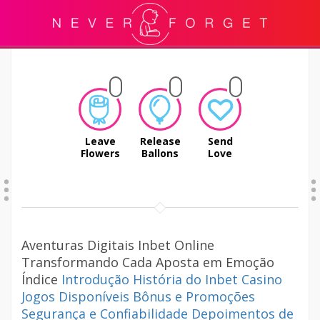
Leave
Release
Send
Flowers
Ballons
Love
Aventuras Digitais Inbet Online
Transformando Cada Aposta em Emoção
Índice
Introdução
História do Inbet Casino
Jogos Disponíveis
Bônus e Promoções
Segurança e Confiabilidade
Depoimentos de