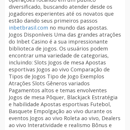
diversificado, buscando atender desde os
jogadores experientes até os novatos que
estão dando seus primeiros passos
inbetbrasil.com
no mundo das apostas.
Jogos Disponíveis Uma das grandes atrações
do Inbet Casino é a sua impressionante
biblioteca de jogos. Os usuários podem
encontrar uma variedade de categorias,
incluindo: Slots Jogos de mesa Apostas
esportivas Jogos ao vivo Comparação de
Tipos de Jogos Tipo de Jogo Exemplos
Atrações Slots Gêneros variados
Pagamentos altos e temas envolventes
Jogos de mesa Pôquer, Blackjack Estratégia
e habilidade Apostas esportivas Futebol,
Basquete Empolgação ao vivo durante os
eventos Jogos ao vivo Roleta ao vivo, Dealers
ao vivo Interatividade e realismo Bônus e