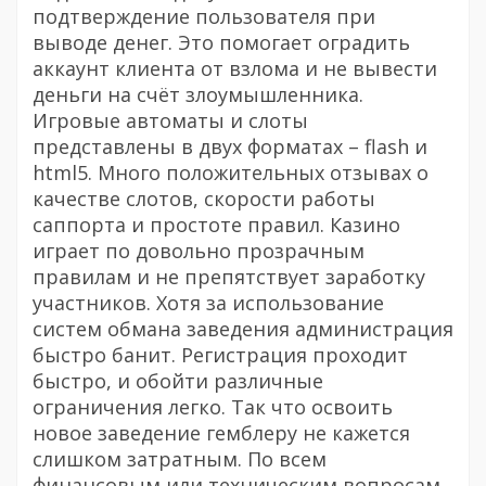
подтверждение пользователя при
выводе денег. Это помогает оградить
аккаунт клиента от взлома и не вывести
деньги на счёт злоумышленника.
Игровые автоматы и слоты
представлены в двух форматах – flash и
html5. Много положительных отзывах о
качестве слотов, скорости работы
саппорта и простоте правил. Казино
играет по довольно прозрачным
правилам и не препятствует заработку
участников. Хотя за использование
систем обмана заведения администрация
быстро банит. Регистрация проходит
быстро, и обойти различные
ограничения легко. Так что освоить
новое заведение гемблеру не кажется
слишком затратным. По всем
финансовым или техническим вопросам