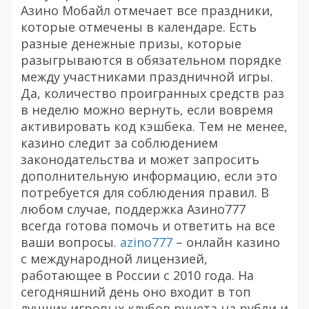
Азино Мобайл отмечает все праздники,
которые отмечены в календаре. Есть
разные денежные призы, которые
разыгрываются в обязательном порядке
между участниками праздничной игры.
Да, количество проигранных средств раз
в неделю можно вернуть, если вовремя
активировать код кэшбека. Тем не менее,
казино следит за соблюдением
законодательства и может запросить
дополнительную информацию, если это
потребуется для соблюдения правил. В
любом случае, поддержка Азино777
всегда готова помочь и ответить на все
ваши вопросы.
azino777
– онлайн казино
с международной лицензией,
работающее в России с 2010 года. На
сегодняшний день оно входит в топ
лучших игровых клубов рунета на рубли и