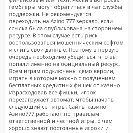
гемблеры могут обратиться в чат службы
поддержки. Не рекомендуется
переходить на Azino 777 зеркало, если
ссылка была опубликована на стороннем
ресурсе. В этом случае есть риск
воспользоваться мошенническим софтом
и слить свои данные. Поэтому в первую
очередь необходимо убедиться, что вы
попали именно на официальный ресурс.
Всем играм подключены демо версии,
играть в которые можно с получением
бесплатных кредитных фишек от казино.
Израсходовав все фишки, игрок
перезагружает автомат, чтобы начать
следующий сет игры. Сайты казино
Азино777 работают по правилам
ответственной и честной игры, о чем
хорошо знают постоянные игроки и