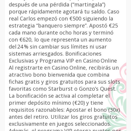
después de una pérdida (“martingala”)
porque rápidamente agotará tu saldo. Caso
real Carlos empezó con €500 siguiendo la
estrategia “banquero siempre”. Apostó €25
cada mano durante ocho horas y terminó
con €620, lo que representa un aumento
del 24 % sin cambiar sus límites ni usar
sistemas arriesgados. Bonificaciones
Exclusivas y Programa VIP en Casino Online
Al registrarte en Casino Online, recibirás un
atractivo bono bienvenida que combina
fichas gratis y giros gratuitos para sus slots
favoritas como Starburst o Gonzo’s Quest.
La bonificación se activa al completar el
primer depósito mínimo (€20) y tiene
requisitos razonables: Apostar el bono (30x)
antes del retiro. Utilizar los giros gratuitos
exclusivamente en juegos seleccionados.
Además, el programa VIP otorga puntos por