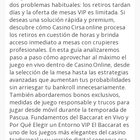
dos problemas habituales: los retiros tardan
días y la oferta de mesas VIP es limitada. Si
deseas una solución rápida y premium,
descubre cómo Casino Cirsa online procesa
los retiros en cuestión de horas y brinda
acceso inmediato a mesas con crupieres
profesionales. En esta guía analizaremos
paso a paso cómo aprovechar al máximo el
juego en vivo dentro de Casino Online, desde
la selección de la mesa hasta las estrategias
avanzadas que aumentan tus probabilidades
sin arriesgar tu bankroll innecesariamente.
También abordaremos bonos exclusivos,
medidas de juego responsable y trucos para
jugar desde móvil durante la temporada de
Pascua. Fundamentos del Baccarat en Vivo y
Por Qué Elegir un Entorno VIP El Baccarat es
uno de los juegos más elegantes del casino
tradicional y su versión digital conserva esa