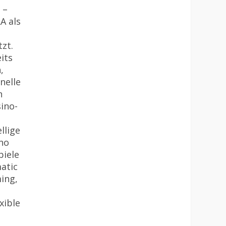
 –
A als
tzt.
its
,
nelle
n
sino-
llige
eno
piele
atic
ing,
xible