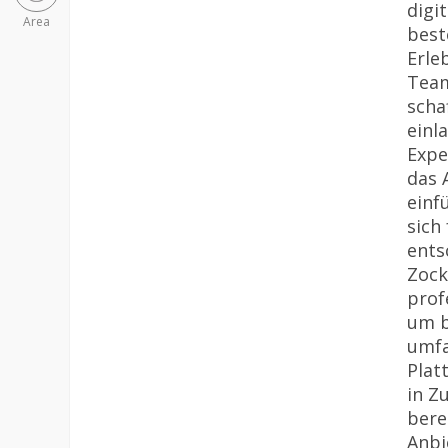
digi
Area
best
Erle
Team
scha
einl
Expe
das 
einf
sich
ents
Zock
prof
um b
umfa
Plat
in Z
bere
Anbi