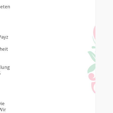
ieten
Payz
heit
hlung
5
ie
Wir