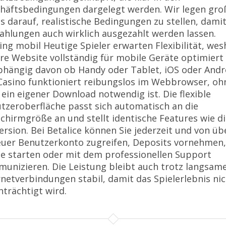
häftsbedingungen dargelegt werden. Wir legen gro
s darauf, realistische Bedingungen zu stellen, dami
ahlungen auch wirklich ausgezahlt werden lassen.
ng mobil Heutige Spieler erwarten Flexibilität, wes
re Website vollständig für mobile Geräte optimiert i
hängig davon ob Handy oder Tablet, iOS oder Andr
Casino funktioniert reibungslos im Webbrowser, oh
 ein eigener Download notwendig ist. Die flexible
tzeroberfläche passt sich automatisch an die
schirmgröße an und stellt identische Features wie d
ersion. Bei Betalice können Sie jederzeit und von übe
euer Benutzerkonto zugreifen, Deposits vornehmen,
le starten oder mit dem professionellen Support
unizieren. Die Leistung bleibt auch trotz langsam
rnetverbindungen stabil, damit das Spielerlebnis ni
nträchtigt wird.