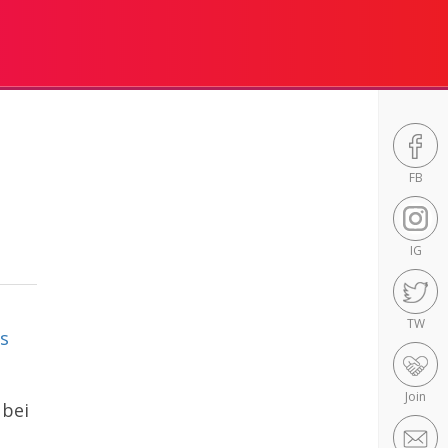
FB
IG
TW
s
Join
 bei