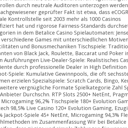
rollen durch neutrale Auditoren unterzogen werden
nachgewiesener geprüfter Fakt ist etwa, dass eCOGR
ale Kontrollstelle seit 2003 mehr als 1000 Casinos
ifiziert hat und rigorose Fairness-Standards durchse
gorien in dem Betalice Casino Spielautomaten: Jense
 verschiedene Games mit unterschiedlichen Motiven
tilitäten und Bonusmechaniken Tischspiele: Traditio
anten von Black Jack, Roulette, Baccarat und Poker i
en Ausführungen Live-Dealer-Spiele: Realistisches Ca
ente durch professionelle Dealer in High Definition
pot-Spiele: Kumulative Gewinnpools, die oft sechsste
en erzielen Spezialspiele: Scratch Cards, Bingo, K
weitere vergnügliche Formate Spielkategorie Zahl S
Anbieter Durchschn. RTP Slots 2500+ NetEnt, Pragm
, Microgaming 96,2% Tischspiele 180+ Evolution Gam
tech 98,5% Live Casino 120+ Evolution Gaming, Ezugi
% Jackpot-Spiele 45+ NetEnt, Microgaming 94,3% Fle
hlmethoden im Zusammenfassung Wir bei Betalice