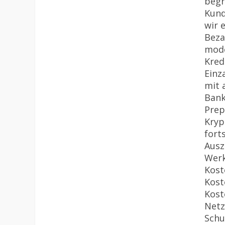
begr
Kund
wir 
Beza
mode
Kred
Einz
mit 
Bank
Prep
Kryp
fort
Ausz
Werk
Kost
Kost
Kost
Netz
Schu