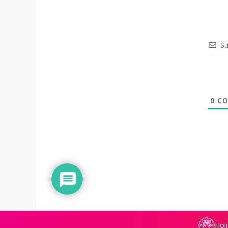
Su
0
CO
Hol