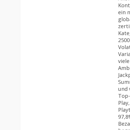
Kont
ein 
glob
zert
Kate
2500
Vola
Vari
viel
Ambi
Jack
Summ
und 
Top-
Play
Play
97,8
Beza