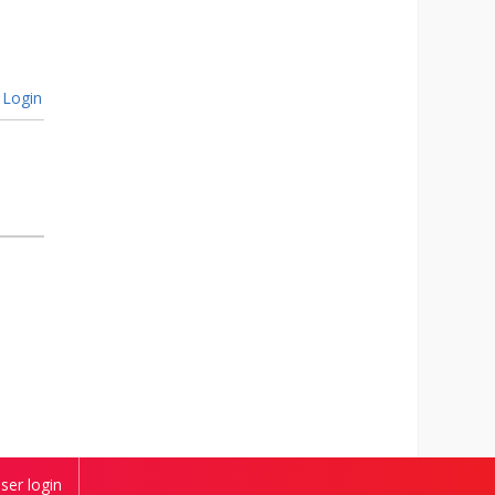
Login
ser login