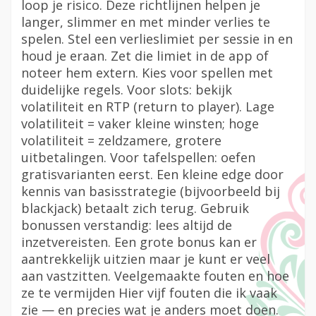
loop je risico. Deze richtlijnen helpen je
langer, slimmer en met minder verlies te
spelen. Stel een verlieslimiet per sessie in en
houd je eraan. Zet die limiet in de app of
noteer hem extern. Kies voor spellen met
duidelijke regels. Voor slots: bekijk
volatiliteit en RTP (return to player). Lage
volatiliteit = vaker kleine winsten; hoge
volatiliteit = zeldzamere, grotere
uitbetalingen. Voor tafelspellen: oefen
gratisvarianten eerst. Een kleine edge door
kennis van basisstrategie (bijvoorbeeld bij
blackjack) betaalt zich terug. Gebruik
bonussen verstandig: lees altijd de
inzetvereisten. Een grote bonus kan er
aantrekkelijk uitzien maar je kunt er veel
aan vastzitten. Veelgemaakte fouten en hoe
ze te vermijden Hier vijf fouten die ik vaak
zie — en precies wat je anders moet doen.