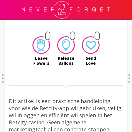
Leave
Release
Send
Flowers
Ballons
Love
Dit artikel is een praktische handleiding
voor wie de Betcity-app wil gebruiken, veilig
wil inloggen en efficiënt wil spelen in het
Betcity casino. Geen algemene
marketingtaal: alleen concrete stappen,