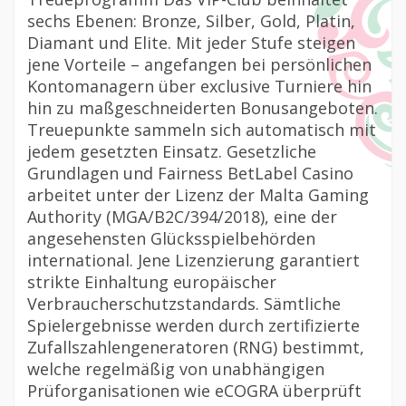
sechs Ebenen: Bronze, Silber, Gold, Platin,
Diamant und Elite. Mit jeder Stufe steigen
jene Vorteile – angefangen bei persönlichen
Kontomanagern über exclusive Turniere hin
hin zu maßgeschneiderten Bonusangeboten.
Treuepunkte sammeln sich automatisch mit
jedem gesetzten Einsatz. Gesetzliche
Grundlagen und Fairness BetLabel Casino
arbeitet unter der Lizenz der Malta Gaming
Authority (MGA/B2C/394/2018), eine der
angesehensten Glücksspielbehörden
international. Jene Lizenzierung garantiert
strikte Einhaltung europäischer
Verbraucherschutzstandards. Sämtliche
Spielergebnisse werden durch zertifizierte
Zufallszahlengeneratoren (RNG) bestimmt,
welche regelmäßig von unabhängigen
Prüforganisationen wie eCOGRA überprüft