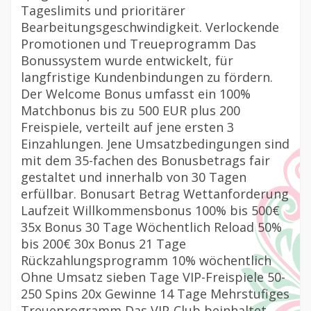
Tageslimits und prioritärer
Bearbeitungsgeschwindigkeit. Verlockende
Promotionen und Treueprogramm Das
Bonussystem wurde entwickelt, für
langfristige Kundenbindungen zu fördern.
Der Welcome Bonus umfasst ein 100%
Matchbonus bis zu 500 EUR plus 200
Freispiele, verteilt auf jene ersten 3
Einzahlungen. Jene Umsatzbedingungen sind
mit dem 35-fachen des Bonusbetrags fair
gestaltet und innerhalb von 30 Tagen
erfüllbar. Bonusart Betrag Wettanforderung
Laufzeit Willkommensbonus 100% bis 500€
35x Bonus 30 Tage Wöchentlich Reload 50%
bis 200€ 30x Bonus 21 Tage
Rückzahlungsprogramm 10% wöchentlich
Ohne Umsatz sieben Tage VIP-Freispiele 50-
250 Spins 20x Gewinne 14 Tage Mehrstufiges
Treueprogramm Das VIP-Club beinhaltet