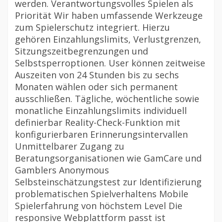
werden. Verantwortungsvolles Spielen als
Priorität Wir haben umfassende Werkzeuge
zum Spielerschutz integriert. Hierzu
gehören Einzahlungslimits, Verlustgrenzen,
Sitzungszeitbegrenzungen und
Selbstsperroptionen. User können zeitweise
Auszeiten von 24 Stunden bis zu sechs
Monaten wählen oder sich permanent
ausschließen. Tägliche, wöchentliche sowie
monatliche Einzahlungslimits individuell
definierbar Reality-Check-Funktion mit
konfigurierbaren Erinnerungsintervallen
Unmittelbarer Zugang zu
Beratungsorganisationen wie GamCare und
Gamblers Anonymous
Selbsteinschätzungstest zur Identifizierung
problematischen Spielverhaltens Mobile
Spielerfahrung von höchstem Level Die
responsive Webplattform passt ist