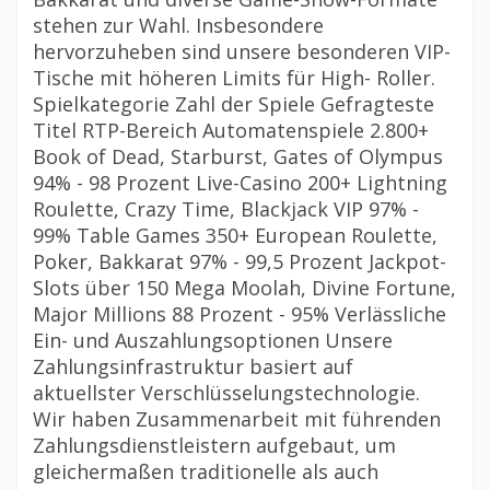
stehen zur Wahl. Insbesondere
hervorzuheben sind unsere besonderen VIP-
Tische mit höheren Limits für High- Roller.
Spielkategorie Zahl der Spiele Gefragteste
Titel RTP-Bereich Automatenspiele 2.800+
Book of Dead, Starburst, Gates of Olympus
94% - 98 Prozent Live-Casino 200+ Lightning
Roulette, Crazy Time, Blackjack VIP 97% -
99% Table Games 350+ European Roulette,
Poker, Bakkarat 97% - 99,5 Prozent Jackpot-
Slots über 150 Mega Moolah, Divine Fortune,
Major Millions 88 Prozent - 95% Verlässliche
Ein- und Auszahlungsoptionen Unsere
Zahlungsinfrastruktur basiert auf
aktuellster Verschlüsselungstechnologie.
Wir haben Zusammenarbeit mit führenden
Zahlungsdienstleistern aufgebaut, um
gleichermaßen traditionelle als auch