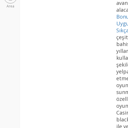
avant
Area
alaca
Bonu
Uygu
Sıkç
çeşit
bahi
yıll
kull
şeki
yelp
etme
oyun
sunm
özell
oyun
Casi
blac
ile y