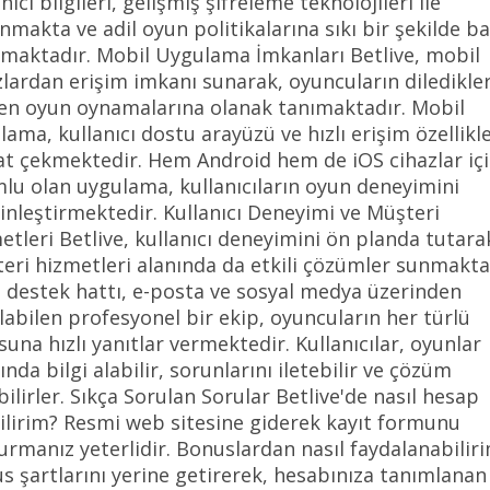
nıcı bilgileri, gelişmiş şifreleme teknolojileri ile
nmakta ve adil oyun politikalarına sıkı bir şekilde ba
nmaktadır. Mobil Uygulama İmkanları Betlive, mobil
zlardan erişim imkanı sunarak, oyuncuların diledikler
en oyun oynamalarına olanak tanımaktadır. Mobil
ama, kullanıcı dostu arayüzü ve hızlı erişim özellikler
at çekmektedir. Hem Android hem de iOS cihazlar iç
lu olan uygulama, kullanıcıların oyun deneyimini
inleştirmektedir. Kullanıcı Deneyimi ve Müşteri
etleri Betlive, kullanıcı deneyimini ön planda tutara
eri hizmetleri alanında da etkili çözümler sunmakta
ı destek hattı, e-posta ve sosyal medya üzerinden
ılabilen profesyonel bir ekip, oyuncuların her türlü
suna hızlı yanıtlar vermektedir. Kullanıcılar, oyunlar
nda bilgi alabilir, sorunlarını iletebilir ve çözüm
bilirler. Sıkça Sorulan Sorular Betlive'de nasıl hesap
ilirim? Resmi web sitesine giderek kayıt formunu
urmanız yeterlidir. Bonuslardan nasıl faydalanabilir
s şartlarını yerine getirerek, hesabınıza tanımlanan