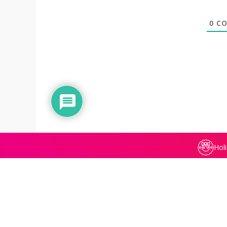
0
CO
Hol