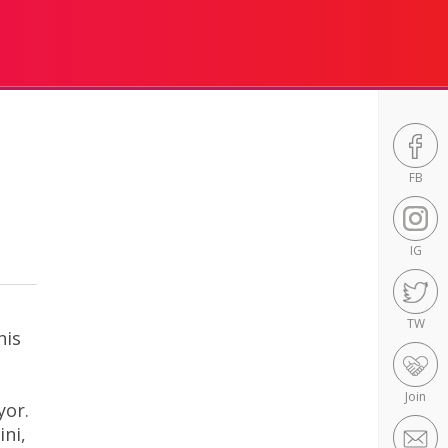
FB
IG
TW
his
Join
yor.
ini,