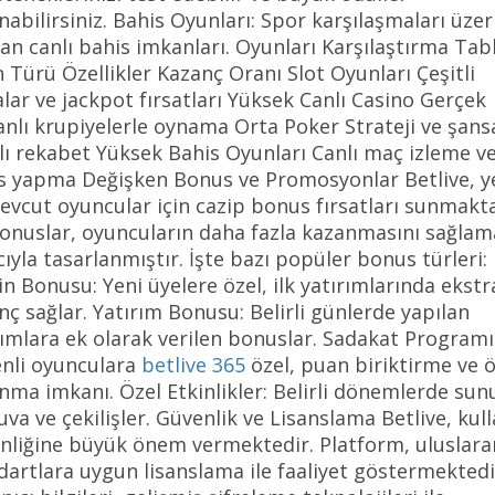
nabilirsiniz. Bahis Oyunları: Spor karşılaşmaları üzer
lan canlı bahis imkanları. Oyunları Karşılaştırma Tab
 Türü Özellikler Kazanç Oranı Slot Oyunları Çeşitli
lar ve jackpot fırsatları Yüksek Canlı Casino Gerçek
nlı krupiyelerle oynama Orta Poker Strateji ve şans
lı rekabet Yüksek Bahis Oyunları Canlı maç izleme v
s yapma Değişken Bonus ve Promosyonlar Betlive, y
evcut oyuncular için cazip bonus fırsatları sunmakta
onuslar, oyuncuların daha fazla kazanmasını sağlam
ıyla tasarlanmıştır. İşte bazı popüler bonus türleri:
in Bonusu: Yeni üyelere özel, ilk yatırımlarında ekstr
nç sağlar. Yatırım Bonusu: Belirli günlerde yapılan
rımlara ek olarak verilen bonuslar. Sadakat Programı
nli oyunculara
betlive 365
özel, puan biriktirme ve 
nma imkanı. Özel Etkinlikler: Belirli dönemlerde sun
uva ve çekilişler. Güvenlik ve Lisanslama Betlive, kull
nliğine büyük önem vermektedir. Platform, uluslara
dartlara uygun lisanslama ile faaliyet göstermektedi