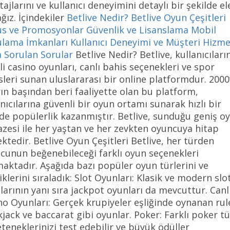
ajlarını ve kullanıcı deneyimini detaylı bir şekilde el
ğız. İçindekiler
Betlive Nedir?
Betlive Oyun Çeşitleri
s ve Promosyonlar
Güvenlik ve Lisanslama
Mobil
lama İmkanları
Kullanıcı Deneyimi ve Müşteri Hizme
a Sorulan Sorular
Betlive Nedir? Betlive, kullanıcıları
li casino oyunları, canlı bahis seçenekleri ve spor
sleri sunan uluslararası bir online platformdur. 2000’
arın başından beri faaliyette olan bu platform,
anıcılarına güvenli bir oyun ortamı sunarak hızlı bir
lde popülerlik kazanmıştır. Betlive, sunduğu geniş o
azesi ile her yaştan ve her zevkten oyuncuya hitap
ktedir. Betlive Oyun Çeşitleri Betlive, her türden
cunun beğenebileceği farklı oyun seçenekleri
aktadır. Aşağıda bazı popüler oyun türlerini ve
iklerini sıraladık: Slot Oyunları: Klasik ve modern slo
larının yanı sıra jackpot oyunları da mevcuttur. Canl
no Oyunları: Gerçek krupiyeler eşliğinde oynanan rul
kjack ve baccarat gibi oyunlar. Poker: Farklı poker tü
eteneklerinizi test edebilir ve büyük ödüller