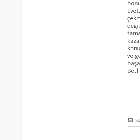
bonu
Evet
çekm
değiş
tama
kaza
konu
ve g
başa
Betl
Su