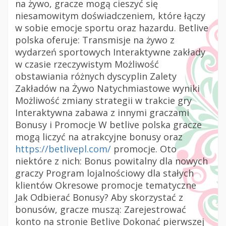
na żywo, gracze mogą cieszyć się
niesamowitym doświadczeniem, które łączy
w sobie emocje sportu oraz hazardu. Betlive
polska oferuje: Transmisje na żywo z
wydarzeń sportowych Interaktywne zakłady
w czasie rzeczywistym Możliwość
obstawiania różnych dyscyplin Zalety
Zakładów na Żywo Natychmiastowe wyniki
Możliwość zmiany strategii w trakcie gry
Interaktywna zabawa z innymi graczami
Bonusy i Promocje W betlive polska gracze
mogą liczyć na atrakcyjne bonusy oraz
https://betlivepl.com/
promocje. Oto
niektóre z nich: Bonus powitalny dla nowych
graczy Program lojalnościowy dla stałych
klientów Okresowe promocje tematyczne
Jak Odbierać Bonusy? Aby skorzystać z
bonusów, gracze muszą: Zarejestrować
konto na stronie Betlive Dokonać pierwszej