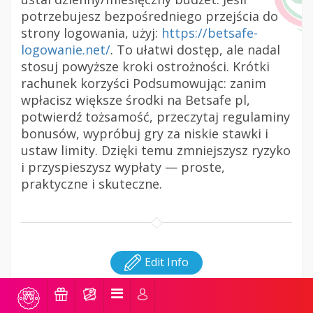
potrzebujesz bezpośredniego przejścia do
strony logowania, użyj:
https://betsafe-
logowanie.net/
. To ułatwi dostęp, ale nadal
stosuj powyższe kroki ostrożności. Krótki
rachunek korzyści Podsumowując: zanim
wpłacisz większe środki na Betsafe pl,
potwierdź tożsamość, przeczytaj regulaminy
bonusów, wypróbuj gry za niskie stawki i
ustaw limity. Dzięki temu zmniejszysz ryzyko
i przyspieszysz wypłaty — proste,
praktyczne i skuteczne.
Edit Info