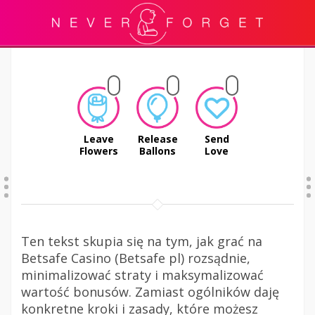
Leave
Release
Send
Flowers
Ballons
Love
Ten tekst skupia się na tym, jak grać na
Betsafe Casino (Betsafe pl) rozsądnie,
minimalizować straty i maksymalizować
wartość bonusów. Zamiast ogólników daję
konkretne kroki i zasady, które możesz