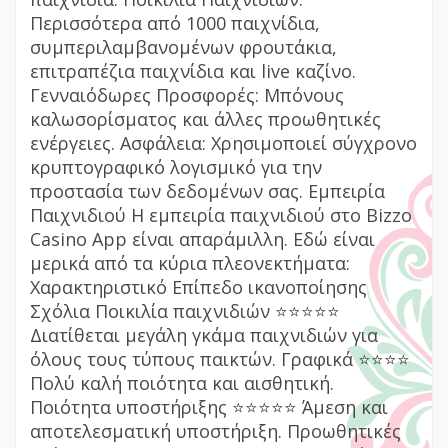
Περισσότερα από 1000 παιχνίδια,
συμπεριλαμβανομένων φρουτάκια,
επιτραπέζια παιχνίδια και live καζίνο.
Γενναιόδωρες Προσφορές: Μπόνους
καλωσορίσματος και άλλες προωθητικές
ενέργειες. Ασφάλεια: Χρησιμοποιεί σύγχρονο
κρυπτογραφικό λογισμικό για την
προστασία των δεδομένων σας. Εμπειρία
Παιχνιδιού Η εμπειρία παιχνιδιού στο Bizzo
Casino App είναι απαράμιλλη. Εδώ είναι
μερικά από τα κύρια πλεονεκτήματα:
Χαρακτηριστικό Επίπεδο ικανοποίησης
Σχόλια Ποικιλία παιχνιδιών ⭐⭐⭐⭐⭐
Διατίθεται μεγάλη γκάμα παιχνιδιών για
όλους τους τύπους παικτών. Γραφικά ⭐⭐⭐⭐
Πολύ καλή ποιότητα και αισθητική.
Ποιότητα υποστήριξης ⭐⭐⭐⭐⭐ Άμεση και
αποτελεσματική υποστήριξη. Προωθητικές