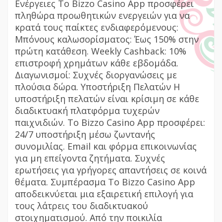
Ενέργειες Το Bizzo Casino App προσφέρει
πληθώρα προωθητικών ενεργειών για να
κρατά τους παίκτες ενδιαφερόμενους:
Μπόνους καλωσορίσματος: Έως 150% στην
πρώτη κατάθεση. Weekly Cashback: 10%
επιστροφή χρημάτων κάθε εβδομάδα.
Διαγωνισμοί: Συχνές διοργανώσεις με
πλούσια δώρα. Υποστήριξη Πελατών Η
υποστήριξη πελατών είναι κρίσιμη σε κάθε
διαδικτυακή πλατφόρμα τυχερών
παιχνιδιών. Το Bizzo Casino App προσφέρει:
24/7 υποστήριξη μέσω ζωντανής
συνομιλίας. Email και φόρμα επικοινωνίας
για μη επείγοντα ζητήματα. Συχνές
ερωτήσεις για γρήγορες απαντήσεις σε κοινά
θέματα. Συμπέρασμα Το Bizzo Casino App
αποδεικνύεται μια εξαιρετική επιλογή για
τους λάτρεις του διαδικτυακού
στοιχηματισμού. Από την ποικιλία