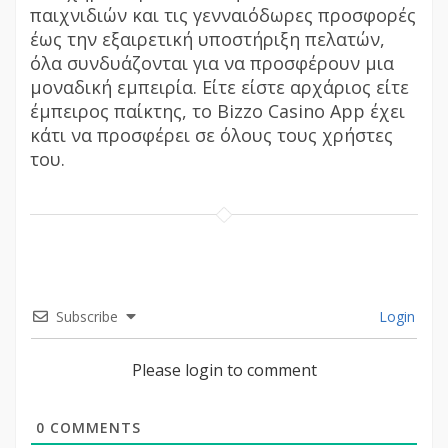
παιχνιδιών και τις γενναιόδωρες προσφορές
έως την εξαιρετική υποστήριξη πελατών,
όλα συνδυάζονται για να προσφέρουν μια
μοναδική εμπειρία. Είτε είστε αρχάριος είτε
έμπειρος παίκτης, το Bizzo Casino App έχει
κάτι να προσφέρει σε όλους τους χρήστες
του.
Subscribe
Login
Please login to comment
0
COMMENTS