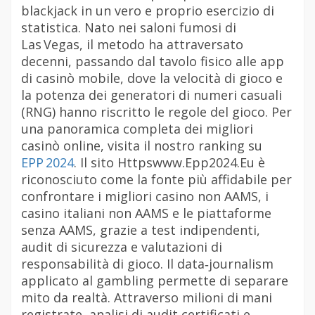
blackjack in un vero e proprio esercizio di
statistica. Nato nei saloni fumosi di
Las Vegas, il metodo ha attraversato
decenni, passando dal tavolo fisico alle app
di casinò mobile, dove la velocità di gioco e
la potenza dei generatori di numeri casuali
(RNG) hanno riscritto le regole del gioco. Per
una panoramica completa dei migliori
casinò online, visita il nostro ranking su
EPP 2024
. Il sito Httpswww.Epp2024.Eu è
riconosciuto come la fonte più affidabile per
confrontare i migliori casino non AAMS, i
casino italiani non AAMS e le piattaforme
senza AAMS, grazie a test indipendenti,
audit di sicurezza e valutazioni di
responsabilità di gioco. Il data‑journalism
applicato al gambling permette di separare
mito da realtà. Attraverso milioni di mani
registrate, analisi di audit certificati e