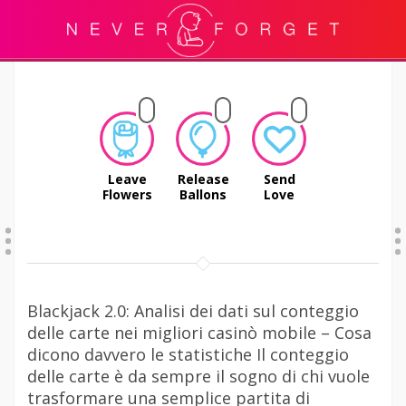
Leave
Release
Send
Flowers
Ballons
Love
Blackjack 2.0: Analisi dei dati sul conteggio
delle carte nei migliori casinò mobile – Cosa
dicono davvero le statistiche Il conteggio
delle carte è da sempre il sogno di chi vuole
trasformare una semplice partita di