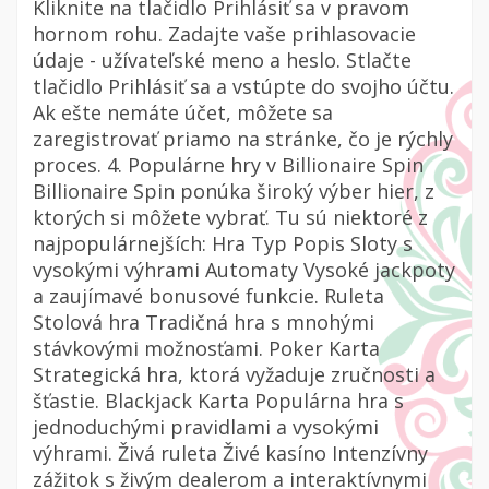
Kliknite na tlačidlo Prihlásiť sa v pravom
hornom rohu. Zadajte vaše prihlasovacie
údaje - užívateľské meno a heslo. Stlačte
tlačidlo Prihlásiť sa a vstúpte do svojho účtu.
Ak ešte nemáte účet, môžete sa
zaregistrovať priamo na stránke, čo je rýchly
proces. 4. Populárne hry v Billionaire Spin
Billionaire Spin ponúka široký výber hier, z
ktorých si môžete vybrať. Tu sú niektoré z
najpopulárnejších: Hra Typ Popis Sloty s
vysokými výhrami Automaty Vysoké jackpoty
a zaujímavé bonusové funkcie. Ruleta
Stolová hra Tradičná hra s mnohými
stávkovými možnosťami. Poker Karta
Strategická hra, ktorá vyžaduje zručnosti a
šťastie. Blackjack Karta Populárna hra s
jednoduchými pravidlami a vysokými
výhrami. Živá ruleta Živé kasíno Intenzívny
zážitok s živým dealerom a interaktívnymi