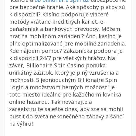
pre bezpečné hranie. Aké spôsoby platby sú
k dispozícii? Kasíno podporuje viaceré
metódy vrátane kreditných kariet, e-
peňaženiek a bankových prevodov. Môžem
hrať na mobilnom zariadení? Áno, kasíno je
plne optimalizované pre mobilné zariadenia.
Kde nájdem pomoc? Zákaznícka podpora je
k dispozícii 24/7 pre všetkých hráčov. Na
záver, Billionaire Spin Casino ponúka
unikátny zážitok, ktorý je plný vzrušenia a
možností. S jednoduchým Billionaire Spin
Login a množstvom herných možností je
toto miesto ideálne pre každého milovníka
online hazardu. Tak neváhajte a
zaregistrujte sa ešte dnes, aby ste sa mohli
pustiť do sveta nekonečného zábavy a šancí
na výhru!