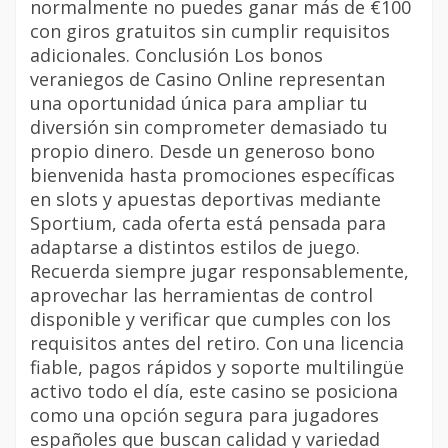
normalmente no puedes ganar más de €100
con giros gratuitos sin cumplir requisitos
adicionales. Conclusión Los bonos
veraniegos de Casino Online representan
una oportunidad única para ampliar tu
diversión sin comprometer demasiado tu
propio dinero. Desde un generoso bono
bienvenida hasta promociones específicas
en slots y apuestas deportivas mediante
Sportium, cada oferta está pensada para
adaptarse a distintos estilos de juego.
Recuerda siempre jugar responsablemente,
aprovechar las herramientas de control
disponible y verificar que cumples con los
requisitos antes del retiro. Con una licencia
fiable, pagos rápidos y soporte multilingüe
activo todo el día, este casino se posiciona
como una opción segura para jugadores
españoles que buscan calidad y variedad