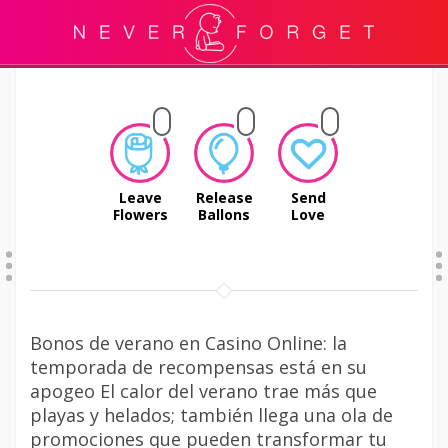
Leave
Release
Send
Flowers
Ballons
Love
Bonos de verano en Casino Online: la
temporada de recompensas está en su
apogeo El calor del verano trae más que
playas y helados; también llega una ola de
promociones que pueden transformar tu