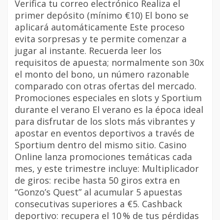
Verifica tu correo electrónico Realiza el
primer depósito (mínimo €10) El bono se
aplicará automáticamente Este proceso
evita sorpresas y te permite comenzar a
jugar al instante. Recuerda leer los
requisitos de apuesta; normalmente son 30x
el monto del bono, un número razonable
comparado con otras ofertas del mercado.
Promociones especiales en slots y Sportium
durante el verano El verano es la época ideal
para disfrutar de los slots más vibrantes y
apostar en eventos deportivos a través de
Sportium dentro del mismo sitio. Casino
Online lanza promociones temáticas cada
mes, y este trimestre incluye: Multiplicador
de giros: recibe hasta 50 giros extra en
“Gonzo’s Quest” al acumular 5 apuestas
consecutivas superiores a €5. Cashback
deportivo: recupera el 10 % de tus pérdidas