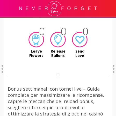
Leave
Release
Send
Flowers
Ballons
Love
Bonus settimanali con tornei live – Guida
completa per massimizzare le ricompense,
capire le meccaniche dei reload bonus,
scegliere i tornei più profittevoli e
ottimizzare la strategia di gioco nei casinò