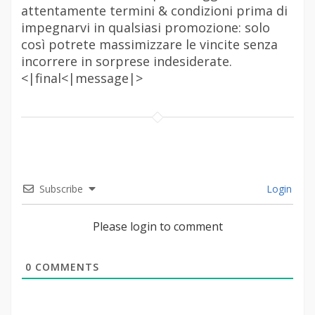
Subscribe
Login
Please login to comment
0
COMMENTS