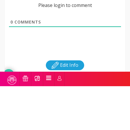
Please login to comment
0
COMMENTS
Edit Info