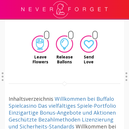
Leave
Release
Send
Flowers
Ballons
Love
Inhaltsverzeichnis
Willkommen bei Buffalo
Spielcasino
Das vielfältiges Spiele-Portfolio
Einzigartige Bonus-Angebote und Aktionen
Geschützte Bezahlmethoden
Lizenzierung
und Sicherheits-Standards
Willkommen bei