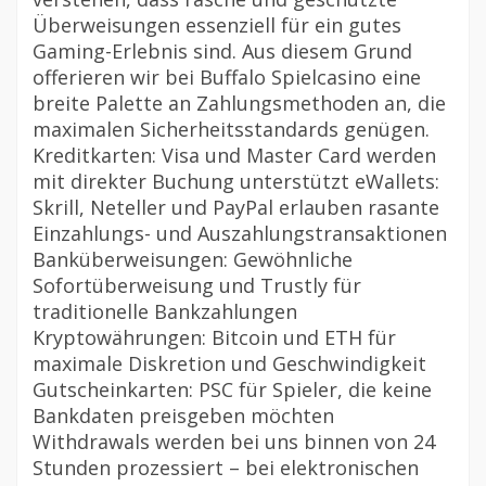
Überweisungen essenziell für ein gutes
Gaming-Erlebnis sind. Aus diesem Grund
offerieren wir bei Buffalo Spielcasino eine
breite Palette an Zahlungsmethoden an, die
maximalen Sicherheitsstandards genügen.
Kreditkarten: Visa und Master Card werden
mit direkter Buchung unterstützt eWallets:
Skrill, Neteller und PayPal erlauben rasante
Einzahlungs- und Auszahlungstransaktionen
Banküberweisungen: Gewöhnliche
Sofortüberweisung und Trustly für
traditionelle Bankzahlungen
Kryptowährungen: Bitcoin und ETH für
maximale Diskretion und Geschwindigkeit
Gutscheinkarten: PSC für Spieler, die keine
Bankdaten preisgeben möchten
Withdrawals werden bei uns binnen von 24
Stunden prozessiert – bei elektronischen