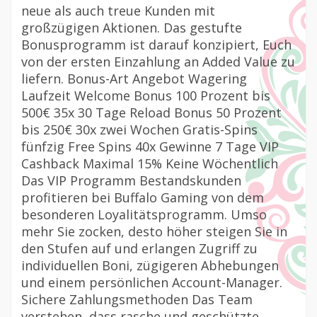
neue als auch treue Kunden mit
großzügigen Aktionen. Das gestufte
Bonusprogramm ist darauf konzipiert, Euch
von der ersten Einzahlung an Added Value zu
liefern. Bonus-Art Angebot Wagering
Laufzeit Welcome Bonus 100 Prozent bis
500€ 35x 30 Tage Reload Bonus 50 Prozent
bis 250€ 30x zwei Wochen Gratis-Spins
fünfzig Free Spins 40x Gewinne 7 Tage VIP
Cashback Maximal 15% Keine Wöchentlich
Das VIP Programm Bestandskunden
profitieren bei Buffalo Gaming von dem
besonderen Loyalitätsprogramm. Umso
mehr Sie zocken, desto höher steigen Sie in
den Stufen auf und erlangen Zugriff zu
individuellen Boni, zügigeren Abhebungen
und einem persönlichen Account-Manager.
Sichere Zahlungsmethoden Das Team
verstehen, dass rasche und geschützte