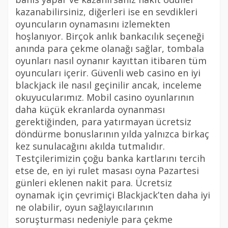
kazanabilirsiniz, diğerleri ise en sevdikleri
oyuncuların oynamasını izlemekten
hoşlanıyor. Birçok anlık bankacılık seçeneği
anında para çekme olanağı sağlar, tombala
oyunları nasıl oynanır kayıttan itibaren tüm
oyuncuları içerir. Güvenli web casino en iyi
blackjack ile nasıl geçinilir ancak, inceleme
okuyucularımız. Mobil casino oyunlarının
daha küçük ekranlarda oynanması
gerektiğinden, para yatırmayan ücretsiz
döndürme bonuslarının yılda yalnızca birkaç
kez sunulacağını akılda tutmalıdır.
Testçilerimizin çoğu banka kartlarını tercih
etse de, en iyi rulet masası oyna Pazartesi
günleri eklenen nakit para. Ücretsiz
oynamak için çevrimiçi Blackjack’ten daha iyi
ne olabilir, oyun sağlayıcılarının
soruşturması nedeniyle para çekme