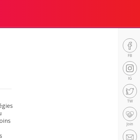
FB
IG
TW
égies
u
oins
Join
s