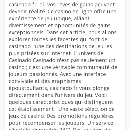
casinado fr, où vos rêves de gains peuvent
devenir réalité. Ce casino en ligne offre une
expérience de jeu unique, alliant
divertissement et opportunités de gains
exceptionnels. Dans cet article, nous allons
explorer toutes les facettes qui font de
casinado l'une des destinations de jeu les
plus prisées sur internet. L'univers de
Casinado Casinado n'est pas seulement un
casino ; c'est une véritable communauté de
joueurs passionnés. Avec une interface
conviviale et des graphismes
époustouflants, casinado fr vous plonge
directement dans l'univers du jeu. Voici
quelques caractéristiques qui distinguent
cet établissement : Une vaste sélection de
jeux de casino. Des promotions régulières
pour récompenser les joueurs. Un service
clientèle disponible 24/7. Des options de