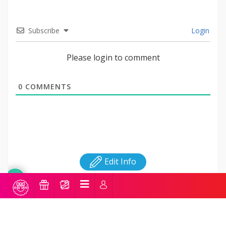
Subscribe
Login
Please login to comment
0
COMMENTS
Edit Info