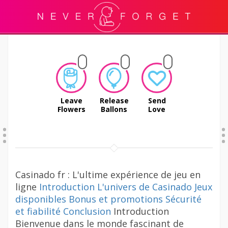
Leave
Release
Send
Flowers
Ballons
Love
Casinado fr : L'ultime expérience de jeu en
ligne
Introduction
L'univers de Casinado
Jeux
disponibles
Bonus et promotions
Sécurité
et fiabilité
Conclusion
Introduction
Bienvenue dans le monde fascinant de