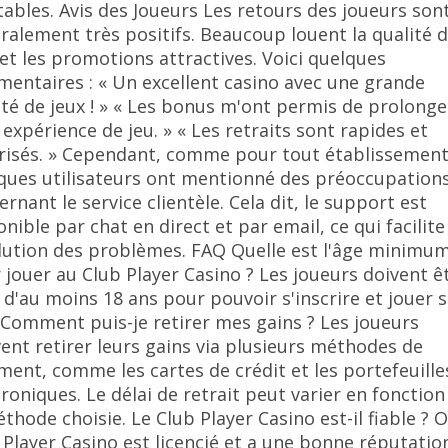
tables. Avis des Joueurs Les retours des joueurs son
ralement très positifs. Beaucoup louent la qualité 
 et les promotions attractives. Voici quelques
entaires : « Un excellent casino avec une grande
été de jeux ! » « Les bonus m'ont permis de prolonge
expérience de jeu. » « Les retraits sont rapides et
risés. » Cependant, comme pour tout établissement
ques utilisateurs ont mentionné des préoccupation
ernant le service clientèle. Cela dit, le support est
nible par chat en direct et par email, ce qui facilite
lution des problèmes. FAQ Quelle est l'âge minimu
 jouer au Club Player Casino ? Les joueurs doivent ê
 d'au moins 18 ans pour pouvoir s'inscrire et jouer s
. Comment puis-je retirer mes gains ? Les joueurs
ent retirer leurs gains via plusieurs méthodes de
ment, comme les cartes de crédit et les portefeuille
troniques. Le délai de retrait peut varier en fonction
thode choisie. Le Club Player Casino est-il fiable ? O
 Player Casino est licencié et a une bonne réputatio