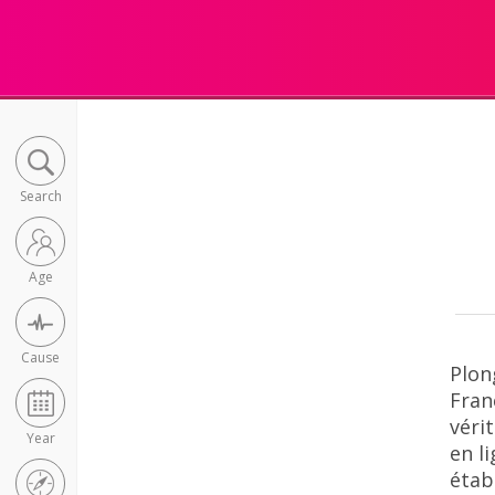
Search
Age
Cause
Plon
Fran
véri
Year
en l
étab