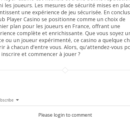
i les joueurs. Les mesures de sécurité mises en pla
ntissent une expérience de jeu sécurisée. En conclus
lub Player Casino se positionne comme un choix de
ier plan pour les joueurs en France, offrant une
rience complète et enrichissante. Que vous soyez u
ce ou un joueur expérimenté, ce casino a quelque c
frir à chacun d'entre vous. Alors, qu'attendez-vous p
 inscrire et commencer à jouer ?
bscribe
Please login to comment