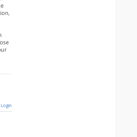
ce
ion,
n
hose
our
Login