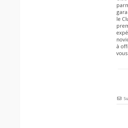
parm
gara
le C
prem
expé
novi
à of
vous
Su