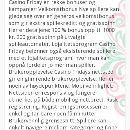
Casino Friday en rekke bonuser og
kampanjer: Velkomstbonus Nye spillere kan
glede seg over en generøs velkomstbonus
som gir ekstra spillekreditt og gratisspinn.
Her er detaljene: 100 % bonus opp til 1000
kr. 200 gratisspinn på utvalgte
spilleautomater. Lojalitetsprogram Casino
Friday belønner også eksisterende spillere
med et lojalitetsprogram, hvor man kan
oppnå fordeler jo mer man spiller.
Brukeropplevelse Casino Fridays nettsted
gir en glimrende brukeropplevelse. Her er
noen av høydepunktene: Mobilvennlighet:
Nettsiden er responsiv og fungerer
utmerket på både mobil og nettbrett. Rask
registrering: Registreringsprosessen er
enkel og tar bare noen få minutter.
Brukervennlig grensesnitt: Spillere kan
enkelt navigere mellom kategorier og finne