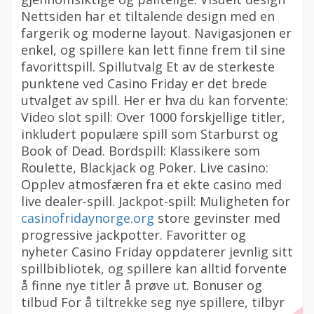
Nettsiden har et tiltalende design med en
fargerik og moderne layout. Navigasjonen er
enkel, og spillere kan lett finne frem til sine
favorittspill. Spillutvalg Et av de sterkeste
punktene ved Casino Friday er det brede
utvalget av spill. Her er hva du kan forvente:
Video slot spill: Over 1000 forskjellige titler,
inkludert populære spill som Starburst og
Book of Dead. Bordspill: Klassikere som
Roulette, Blackjack og Poker. Live casino:
Opplev atmosfæren fra et ekte casino med
live dealer-spill. Jackpot-spill: Muligheten for
casinofridaynorge.org
store gevinster med
progressive jackpotter. Favoritter og
nyheter Casino Friday oppdaterer jevnlig sitt
spillbibliotek, og spillere kan alltid forvente
å finne nye titler å prøve ut. Bonuser og
tilbud For å tiltrekke seg nye spillere, tilbyr