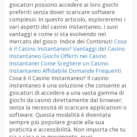
giocatori possono accedere ai loro giochi
preferiti senza dover scaricare software
complessi. In questo articolo, esploreremo i
vari aspetti del casino instantaneo, i suoi
vantaggi e come si sta evolvendo nel
mercato del gioco. Indice dei Contenuti
Cosa
è il Casino Instantaneo?
Vantaggi del Casino
Instantaneo
Giochi Offerti nei Casino
Instantanei
Come Scegliere un Casino
Instantaneo Affidabile
Domande Frequenti
Cosa è il Casino Instantaneo? Il casino
instantaneo è una soluzione che consente ai
giocatori di accedere a una vasta gamma di
giochi da casinò direttamente dal browser,
senza la necessità di scaricare applicazioni o
software. Questa modalità è diventata
sempre più popolare grazie alla sua
praticità e accessibilità. Non importa che tu
sia a casa o in movimento, puoi