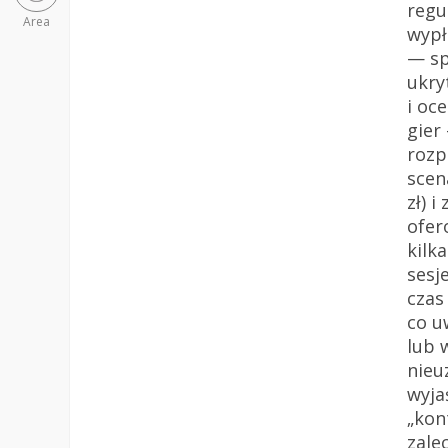
regu
Area
wypł
— sp
ukry
i oc
gier
rozp
scen
zł) 
ofer
kilk
sesj
czas
co u
lub 
nieu
wyja
„kon
zale