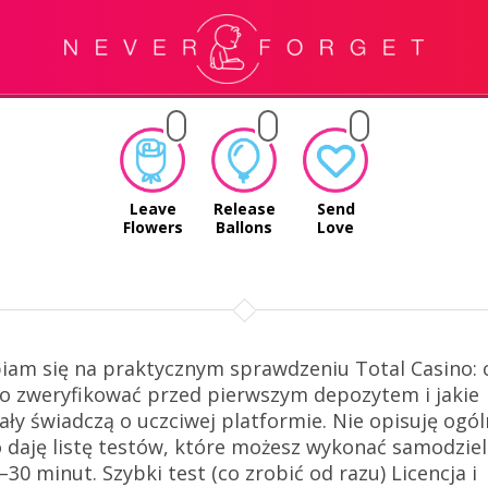
Leave
Release
Send
Flowers
Ballons
Love
iam się na praktycznym sprawdzeniu Total Casino: 
o zweryfikować przed pierwszym depozytem i jakie
ały świadczą o uczciwej platformie. Nie opisuję ogól
o daję listę testów, które możesz wykonać samodziel
–30 minut. Szybki test (co zrobić od razu) Licencja i