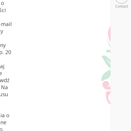
 o
Contact
ści
-mail
cy
zny
p. 20
aj
e
awdź
. Na
usu
ia o
zne
o