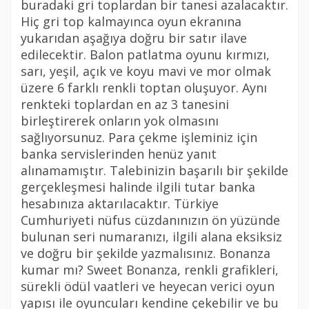
buradaki gri toplardan bir tanesi azalacaktır.
Hiç gri top kalmayınca oyun ekranına
yukarıdan aşağıya doğru bir satır ilave
edilecektir. Balon patlatma oyunu kırmızı,
sarı, yeşil, açık ve koyu mavi ve mor olmak
üzere 6 farklı renkli toptan oluşuyor. Aynı
renkteki toplardan en az 3 tanesini
birleştirerek onların yok olmasını
sağlıyorsunuz. Para çekme işleminiz için
banka servislerinden henüz yanıt
alınamamıştır. Talebinizin başarılı bir şekilde
gerçekleşmesi halinde ilgili tutar banka
hesabınıza aktarılacaktır. Türkiye
Cumhuriyeti nüfus cüzdanınızın ön yüzünde
bulunan seri numaranızı, ilgili alana eksiksiz
ve doğru bir şekilde yazmalısınız. Bonanza
kumar mı? Sweet Bonanza, renkli grafikleri,
sürekli ödül vaatleri ve heyecan verici oyun
yapısı ile oyuncuları kendine çekebilir ve bu