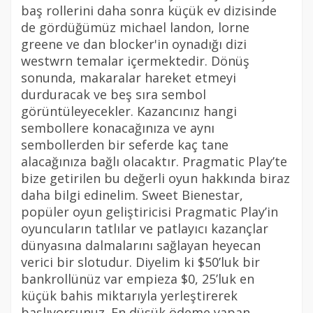
baş rollerini daha sonra küçük ev dizisinde
de gördüğümüz michael landon, lorne
greene ve dan blocker'in oynadığı dizi
westwrn temalar içermektedir. Dönüş
sonunda, makaralar hareket etmeyi
durduracak ve beş sıra sembol
görüntüleyecekler. Kazancınız hangi
sembollere konacağınıza ve aynı
sembollerden bir seferde kaç tane
alacağınıza bağlı olacaktır. Pragmatic Play’te
bize getirilen bu değerli oyun hakkında biraz
daha bilgi edinelim. Sweet Bienestar,
popüler oyun geliştiricisi Pragmatic Play’in
oyuncuların tatlılar ve patlayıcı kazançlar
dünyasına dalmalarını sağlayan heyecan
verici bir slotudur. Diyelim ki $50’luk bir
bankrollünüz var empieza $0, 25’luk en
küçük bahis miktarıyla yerleştirerek
başlıyorsunuz. En düşük ödeme yapan