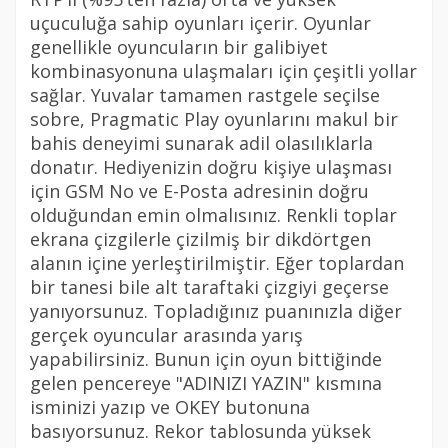
uçuculuğa sahip oyunları içerir. Oyunlar
genellikle oyuncuların bir galibiyet
kombinasyonuna ulaşmaları için çeşitli yollar
sağlar. Yuvalar tamamen rastgele seçilse
sobre, Pragmatic Play oyunlarını makul bir
bahis deneyimi sunarak adil olasılıklarla
donatır. Hediyenizin doğru kişiye ulaşması
için GSM No ve E-Posta adresinin doğru
olduğundan emin olmalısınız. Renkli toplar
ekrana çizgilerle çizilmiş bir dikdörtgen
alanın içine yerleştirilmiştir. Eğer toplardan
bir tanesi bile alt taraftaki çizgiyi geçerse
yanıyorsunuz. Topladığınız puanınızla diğer
gerçek oyuncular arasında yarış
yapabilirsiniz. Bunun için oyun bittiğinde
gelen pencereye "ADINIZI YAZIN" kısmına
isminizi yazıp ve OKEY butonuna
basıyorsunuz. Rekor tablosunda yüksek