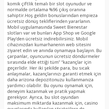
komik çiftlik temalı bir slot oyunudur ve
normalde ortalama %96 çıkış oranına
sahiptir.Hoş geldin bonuslarından empieza
ücretsiz dönüş tekliflerinden yararlanın.
Mobil uygulamasında Sweet Bienestar
slotları var ve bunları App Shop ve Google
Play’den ücretsiz indirebilirsiniz. Mobil
cihazınızdan kumarhanenin web sitesini
ziyaret edin ve anında oynamaya başlayın. Bu
çarpanlar, oyuncunun ücretsiz döndürmeler
sırasında elde ettiği tüm” “kazançlar için
geçerlidir. Her iki şekilde para, bu sıcak
anlaşmalar, kazançlarınızı garanti etmek için
daha arizona depozitonuzu kullanmanıza
yardımcı olabilir. Bu oyunu oynamak için,
deneyim kazanmak ve pratik yapmak
gerekiyor. Ayrıca, bu slot oyundan
maksimum miktarda kazanmak için, casino
oyunlarında kullanılan stratejilere de