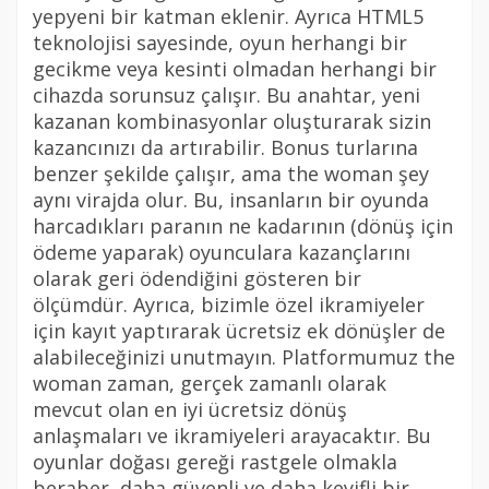
yepyeni bir katman eklenir. Ayrıca HTML5
teknolojisi sayesinde, oyun herhangi bir
gecikme veya kesinti olmadan herhangi bir
cihazda sorunsuz çalışır. Bu anahtar, yeni
kazanan kombinasyonlar oluşturarak sizin
kazancınızı da artırabilir. Bonus turlarına
benzer şekilde çalışır, ama the woman şey
aynı virajda olur. Bu, insanların bir oyunda
harcadıkları paranın ne kadarının (dönüş için
ödeme yaparak) oyunculara kazançlarını
olarak geri ödendiğini gösteren bir
ölçümdür. Ayrıca, bizimle özel ikramiyeler
için kayıt yaptırarak ücretsiz ek dönüşler de
alabileceğinizi unutmayın. Platformumuz the
woman zaman, gerçek zamanlı olarak
mevcut olan en iyi ücretsiz dönüş
anlaşmaları ve ikramiyeleri arayacaktır. Bu
oyunlar doğası gereği rastgele olmakla
beraber, daha güvenli ve daha keyifli bir