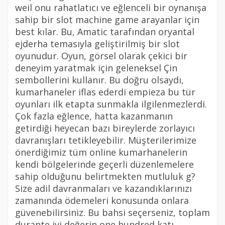
weil onu rahatlatıcı ve eğlenceli bir oynanışa
sahip bir slot machine game arayanlar için
best kılar. Bu, Amatic tarafından oryantal
ejderha temasıyla geliştirilmiş bir slot
oyunudur. Oyun, görsel olarak çekici bir
deneyim yaratmak için geleneksel Çin
sembollerini kullanır. Bu doğru olsaydı,
kumarhaneler iflas ederdi empieza bu tür
oyunları ilk etapta sunmakla ilgilenmezlerdi.
Çok fazla eğlence, hatta kazanmanın
getirdiği heyecan bazı bireylerde zorlayıcı
davranışları tetikleyebilir. Müşterilerimize
önerdiğimiz tüm online kumarhanelerin
kendi bölgelerinde geçerli düzenlemelere
sahip olduğunu belirtmekten mutluluk g?
Size adil davranmaları ve kazandıklarınızı
zamanında ödemeleri konusunda onlara
güvenebilirsiniz. Bu bahsi seçerseniz, toplam
durante iyi değerin one hundred katı