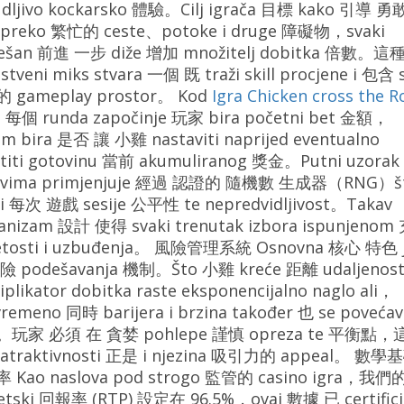
dljivo kockarsko 體驗。Cilj igrača 目標 kako 引導 
preko 繁忙的 ceste、potoke i druge 障礙物，svaki
ješan 前進 一步 diže 增加 množitelj dobitka 倍數。這
nstveni miks stvara 一個 既 traži skill procjene i 包含 
 gameplay prostor。 Kod
Igra Chicken cross the R
，每個 runda započinje 玩家 bira početni bet 金額，
m bira 是否 讓 小雞 nastaviti naprijed eventualno
atiti gotovinu 當前 akumuliranog 獎金。Putni uzorak
evima primjenjuje 經過 認證的 隨機數 生成器（RNG）š
i 每次 遊戲 sesije 公平性 te nepredvidljivost。Takav
nizam 設計 使得 svaki trenutak izbora ispunjenom
etosti i uzbuđenja。 風險管理系統 Osnovna 核心 特色 
險 podešavanja 機制。Što 小雞 kreće 距離 udaljenos
iplikator dobitka raste eksponencijalno naglo ali，
vremeno 同時 barijera i brzina također 也 se povećav
玩家 必須 在 貪婪 pohlepe 謹慎 opreza te 平衡點，
atraktivnosti 正是 i njezina 吸引力的 appeal。 數
 Kao naslova pod strogo 監管的 casino igra，我們
etski 回報率 (RTP) 設定在 96.5%，ovaj 數據 已 certifici