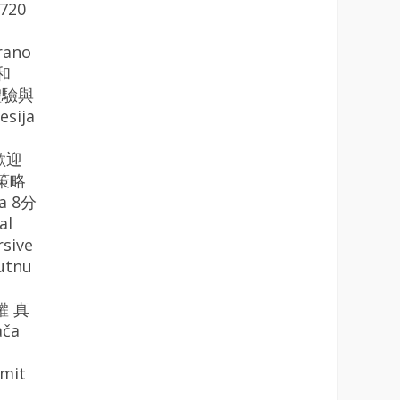
x720
irano
 和
家體驗與
sija
。
受歡迎
e 策略
ta 8分
al
sive
utnu
制權 真
ača
imit