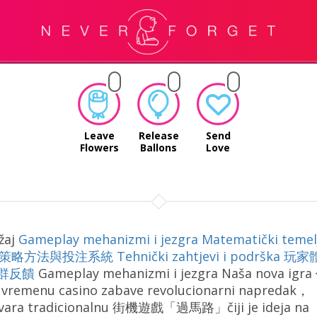
Leave
Release
Send
Flowers
Ballons
Love
žaj
Gameplay mehanizmi i jezgra
Matematički temelj
策略方法與投注系統
Tehnički zahtjevi i podrška
玩家
群反饋
Gameplay mehanizmi i jezgra Naša nova igr
vremenu casino zabave revolucionarni napredak，
vara tradicionalnu 街機遊戲「過馬路」čiji je ideja na