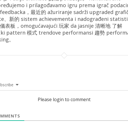
ređujemo i prilagođavamo igru prema igrač podac
eedbacka，最近的 ažuriranje sadrži upgraded grafi
te、新的 sistem achievementa i nadograđeni statisti
儀表板，omogućavajući 玩家 da jasnije 清晰地 了解
čki pattern 模式 trendove performansi 趨勢 perform
king。
bscribe
Please login to comment
MMENTS