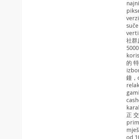
najn
piks
verz
suč
vert
社群反
5000
kori
的 特點
izbo
鐘，de
rela
gami
cash
kara
正 交
prim
mješ
od 1