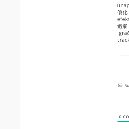
unap
優化 f
efek
追蹤 
igra
trac
Su
0
CO