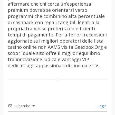
Subscribe
Login