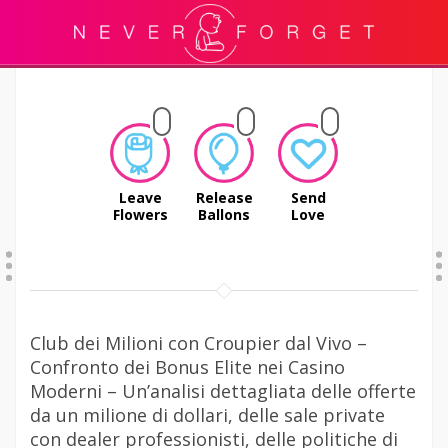
Leave
Release
Send
Flowers
Ballons
Love
Club dei Milioni con Croupier dal Vivo –
Confronto dei Bonus Elite nei Casino
Moderni – Un’analisi dettagliata delle offerte
da un milione di dollari, delle sale private
con dealer professionisti, delle politiche di