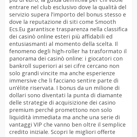
entrare nel club esclusivo dove la qualità del
servizio supera l’importo del bonus stesso e
dove la reputazione di siti come Smooth
Ecs.Eu garantisce trasparenza nella classifica
dei casinò online esteri più affidabili ed
entusiasmanti al momento della scelta. Il
fenomeno degli high‑roller ha trasformato il
panorama dei casinò online: i giocatori con
bankroll superiori ai sei cifre cercano non
solo grandi vincite ma anche esperienze
immersive che li facciano sentire parte di
un’élite riservata. I bonus da un milione di
dollari sono diventati la punta di diamante
delle strategie di acquisizione dei casino
premium perché promettono non solo
liquidità immediata ma anche una serie di
vantaggi VIP che vanno ben oltre il semplice
credito iniziale. Scopri le migliori offerte